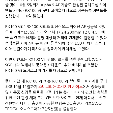
을 맞아 10월 5일까지 Alpha 9 AF 기술로 완성된 플래그십 하이
엔드 카메라 RX100 VII 구매 고객을 대상으로 정품등록 이벤트를
진행한다고 10일 밝혔다.
RX100 VII은 RX100 시리즈 최신작으로 뛰어난 AF 성능을 갖췄
으며 자이스(ZEISS) 바리오 조나 T* 24-200mm F2.8-4.5 고배
율 줌 렌즈를 탑재해 촬영 대상과 거리에 관계없이 촬영할 수 있다.
컴팩트한 사이즈에 뷰 파인더를 탑재해 후면 LCD 터치 디스플레
이와 번갈아가며 피사체를 정확하게 캐치해낼 수 있다.
이번 이벤트는 RX100 VII 및 브이로거를 위한 슈팅그립(VCT-
SGR1)과 액세서리 장착용 바마운트, 추가 배터리를 포함한
RX100 VII 브이로그 패키지를 대상으로 진행된다.
행사 기간 내 RX100 VII 또는 RX100 VII 브이로그 패키지를 구매
하고 10월 12일까지
소니코리아 고객지원 사이트
에서 정품등록
및 사은품 신청을 완료한 고객에게는 휴가지에서의 편안한 휴식을
위한 콜맨 힐링 체어 또는 컴팩트한 사이즈로 언제 어디서든 쉽고
간편하게 배터리 충전이 가능한 여행용 DC 충전기 키트(ACC-
TRDCX, 소니스토어가 7만5천원)를 증정한다.