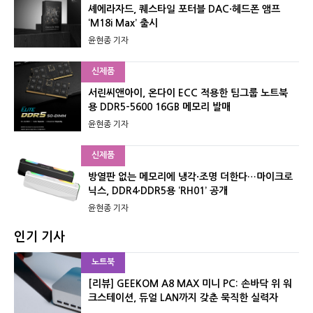
셰에라자드, 퀘스타일 포터블 DAC·헤드폰 앰프
‘M18i Max’ 출시
윤현종 기자
신제품
서린씨앤아이, 온다이 ECC 적용한 팀그룹 노트북
용 DDR5-5600 16GB 메모리 발매
윤현종 기자
신제품
방열판 없는 메모리에 냉각·조명 더한다…마이크로
닉스, DDR4·DDR5용 ‘RH01’ 공개
윤현종 기자
인기 기사
노트북
[리뷰] GEEKOM A8 MAX 미니 PC: 손바닥 위 워
크스테이션, 듀얼 LAN까지 갖춘 묵직한 실력자