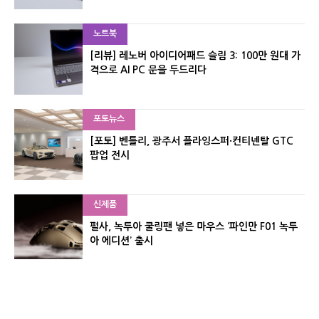
노트북
[리뷰] 레노버 아이디어패드 슬림 3: 100만 원대 가
격으로 AI PC 문을 두드리다
포토뉴스
[포토] 벤틀리, 광주서 플라잉스퍼·컨티넨탈 GTC
팝업 전시
신제품
펄사, 녹투아 쿨링팬 넣은 마우스 ‘파인만 F01 녹투
아 에디션’ 출시
신제품
레이저, 8,000Hz 자석축 키보드 ‘헌츠맨 V3 HE 마