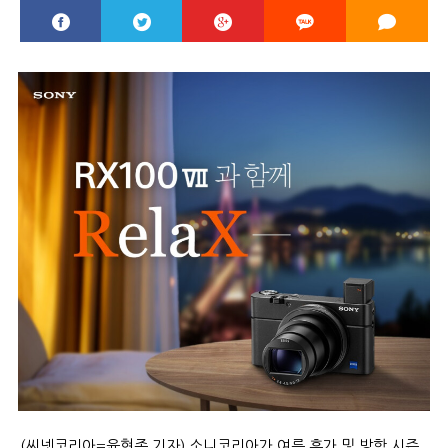
(씨넷코리아=윤현종 기자) 소니코리아가 여름 휴가 및 방학 시즌