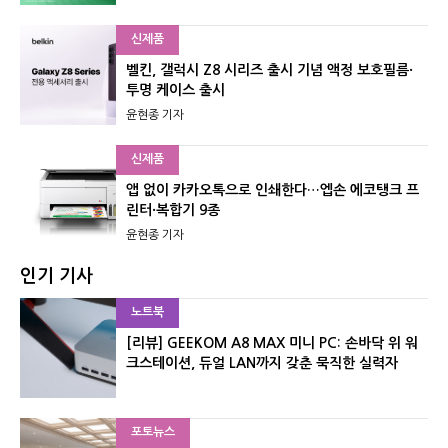
신제품
벨킨, 갤럭시 Z8 시리즈 출시 기념 액정 보호필름·
투명 케이스 출시
윤현종 기자
신제품
앱 없이 카카오톡으로 인쇄한다…엡손 에코탱크 프
린터·복합기 9종
윤현종 기자
인기 기사
노트북
[리뷰] GEEKOM A8 MAX 미니 PC: 손바닥 위 워
크스테이션, 듀얼 LAN까지 갖춘 묵직한 실력자
포토뉴스