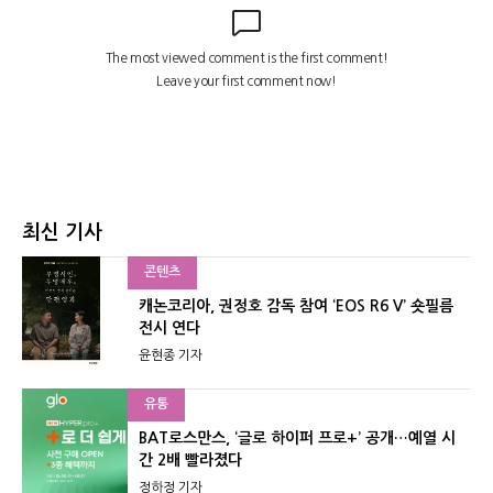
최신 기사
콘텐츠
캐논코리아, 권정호 감독 참여 ‘EOS R6 V’ 숏필름
전시 연다
윤현종 기자
유통
BAT로스만스, ‘글로 하이퍼 프로+’ 공개…예열 시
간 2배 빨라졌다
정하정 기자