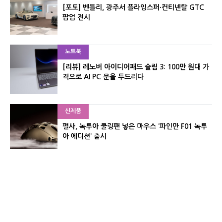
[포토] 벤틀리, 광주서 플라잉스퍼·컨티넨탈 GTC
팝업 전시
노트북
[리뷰] 레노버 아이디어패드 슬림 3: 100만 원대 가
격으로 AI PC 문을 두드리다
신제품
펄사, 녹투아 쿨링팬 넣은 마우스 ‘파인만 F01 녹투
아 에디션’ 출시
신제품
레이저, 8,000Hz 자석축 키보드 ‘헌츠맨 V3 HE 마
그네틱’ 공개