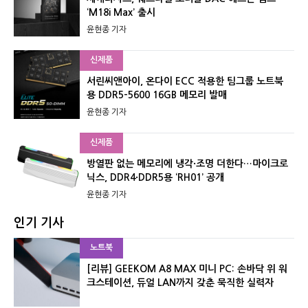
‘M18i Max’ 출시
윤현종 기자
신제품
서린씨앤아이, 온다이 ECC 적용한 팀그룹 노트북
용 DDR5-5600 16GB 메모리 발매
윤현종 기자
신제품
방열판 없는 메모리에 냉각·조명 더한다…마이크로
닉스, DDR4·DDR5용 ‘RH01’ 공개
윤현종 기자
인기 기사
노트북
[리뷰] GEEKOM A8 MAX 미니 PC: 손바닥 위 워
크스테이션, 듀얼 LAN까지 갖춘 묵직한 실력자