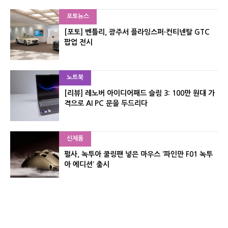
포토뉴스
[포토] 벤틀리, 광주서 플라잉스퍼·컨티넨탈 GTC
팝업 전시
노트북
[리뷰] 레노버 아이디어패드 슬림 3: 100만 원대 가
격으로 AI PC 문을 두드리다
신제품
펄사, 녹투아 쿨링팬 넣은 마우스 ‘파인만 F01 녹투
아 에디션’ 출시
신제품
레이저, 8,000Hz 자석축 키보드 ‘헌츠맨 V3 HE 마
그네틱’ 공개