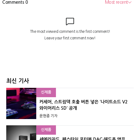
최신 기사
신제품
커세어, 스트림덱 호출 버튼 넣은 ‘나이트소드 V2
와이어리스 SD’ 공개
윤현종 기자
신제품
셰에라자드, 퀘스타일 포터블 DAC·헤드폰 앰프