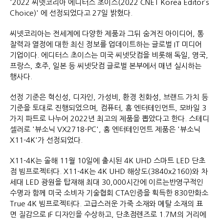
'2022 씨넷코리아 에디터스 초이스(2022 CNET Korea Editor’s
Choice)' 에 선정되었다고 27일 밝혔다.
씨넷코리아는 전세계에 다양한 제품과 그뒤 숨겨진 아이디어, 통
찰력과 열정에 대한 최신 정보를 업데이트하는 글로벌 IT 미디어
기업이다. 에디터스 초이스는 미국 씨넷닷컴을 비롯해 독일, 영국,
프랑스, 호주, 일본 등 씨넷닷컴 글로벌 본부에서 매년 실시하는
행사다.
선정 기준은 혁신성, 디자인, 가성비, 환경 친화성, 브랜드 가치 등
기준을 토대로 진행되었으며, 컴퓨터, 홈 엔터테인먼트, 모바일 3
가지 파트로 나누어 2022년 최고의 제품을 뽑았다고 한다. 스테디
셀러로 '뷰소닉 VX2718-PC', 홈 엔터테인먼트 제품은 '뷰소닉
X11-4K'가 선정되었다.
X11-4K는 올해 11월 10일에 출시된 4K UHD 스마트 LED 단초
점 빔프로젝터다. X11-4K는 4K UHD 해상도(3840x2160)와 차
세대 LED 광원을 탑재해 최대 30,000시간에 이르는반영구적인
수명과 함께 미국 소비자 기술협회 CTA인증을 획득한 830만화소
True 4K 빔프로젝터다. 고급스러운 가죽 소재와 메탈 소재의 표
면 질감으로 IF 디자인을 수상하고, 단초점렌즈로 1.7M의 거리에