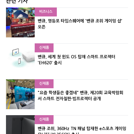
관련 기사
비즈니스
벤큐, 영등포 타임스퀘어에 '벤큐 조위 게이밍 샵'
오픈
신제품
벤큐, 세계 첫 윈도 OS 탑재 스마트 프로젝터
'EH620' 출시
신제품
"요즘 학생들은 좋겠네" 벤큐, 제20회 교육박람회
서 스마트 전자칠판·빔프로젝터 공개
신제품
벤큐 조위, 360Hz TN 패널 탑재한 e스포츠 게이밍