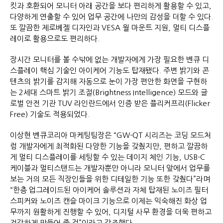
킷과 호환되어 모니터 아래 공간을 보다 편리하게 활용할 수 있고,
다양하게 연출할 수 있어 업무 공간에 나만의 감성을 더할 수 있다.
또 깔끔한 제로베젤 디자인과 VESA 월 마운트 지원, 멀티 디스플
레이로 활용으로도 편리하다.
장시간 모니터를 볼 수밖에 없는 개발자에게 가장 필요한 벤큐 디
스플레이 핵심 기술인 아이케어 기능도 탑재됐다. 주변 밝기와 콘
텐츠의 밝기를 감지해 자동으로 눈이 가장 편안한 화면을 구현하
는 2세대 스마트 밝기 조절(Brightness Intelligence) 모드와 글
로벌 안전 기관 TUV 라인란드에서 인증 받은 플리커프리(Flicker
Free) 기술도 적용되었다.
이상현 벤큐코리아 마케팅팀장은 “GW-QT 시리즈는 코딩 모드처
럼 개발자에게 최적화된 다양한 기능을 갖췄지만, 편하고 깔끔하
게 멀티 디스플레이를 세팅할 수 있는 데이지 체인 기능, USB-C
케이블과 멀티스탠드는 개발자뿐만 아니라 모니터 앞에서 업무를
보는 거의 모든 직장인들을 위한 디테일한 기능 또한 갖췄다”라며
“한층 업그레이드된 아이케어 솔루션과 자체 탑재된 노이즈 필터
스피커와 노이즈 캔슬 마이크 기능으로 이제는 익숙해진 화상 업
무까지 원활하게 진행할 수 있어, 디지털 사무 환경을 더욱 편하고
건강하게 만들어 줄 것”이라고 강조했다.