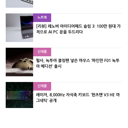
노트북
[리뷰] 레노버 아이디어패드 슬림 3: 100만 원대 가
격으로 AI PC 문을 두드리다
신제품
펄사, 녹투아 쿨링팬 넣은 마우스 ‘파인만 F01 녹투
아 에디션’ 출시
신제품
레이저, 8,000Hz 자석축 키보드 ‘헌츠맨 V3 HE 마
그네틱’ 공개
신제품