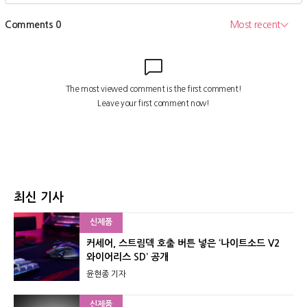
최신 기사
신제품
커세어, 스트림덱 호출 버튼 넣은 ‘나이트소드 V2
와이어리스 SD’ 공개
윤현종 기자
신제품