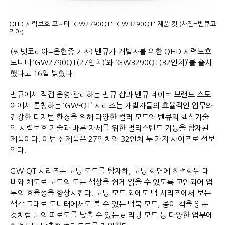
QHD 시력보호 모니터 'GW2790QT' 'GW3290QT' 제품 컷 (사진=벤큐코
리아)
(씨넷코리아=윤현종 기자) 벤큐가 개발자를 위한 QHD 시력보호
모니터 ‘GW2790QT(27인치)’와 ‘GW3290QT(32인치)’를 출시
했다고 16일 밝혔다.
벤큐에서 직접 운영·관리하는 벤큐 샵과 벤큐 네이버 브랜드 스토
어에서 론칭하는 ‘GW-QT’ 시리즈는 개발자들의 효율적인 업무와
건강한 디지털 환경을 위해 다양한 컬러 모드와 벤큐의 핵심기술
인 시력보호 기술과 바른 자세를 위한 멀티스탠드 기능을 탑재된
제품이다. 이번 신제품은 27인치와 32인치 두 가지 사이즈로 선보
인다.
GW-QT 시리즈는 코딩 모드를 탑재해, 코딩 화면에 최적화된 대
비와 채도로 코드의 모든 색상을 쉽게 읽을 수 있도록 고안되어 업
무의 효율성을 향상시킨다. 코딩 모드 외에도 맥 시리즈에서 보는
색감 그대로 모니터에서도 볼 수 있는 맥북 모드, 종이 책을 읽는
것처럼 눈의 피로도를 낮출 수 있는 e-리딩 모드 등 다양한 업무에