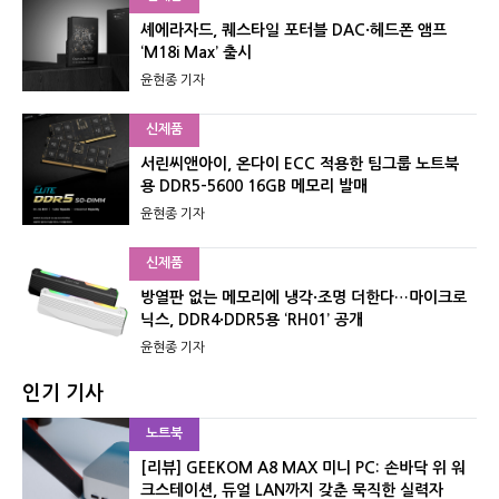
셰에라자드, 퀘스타일 포터블 DAC·헤드폰 앰프
‘M18i Max’ 출시
윤현종 기자
신제품
서린씨앤아이, 온다이 ECC 적용한 팀그룹 노트북
용 DDR5-5600 16GB 메모리 발매
윤현종 기자
신제품
방열판 없는 메모리에 냉각·조명 더한다…마이크로
닉스, DDR4·DDR5용 ‘RH01’ 공개
윤현종 기자
인기 기사
노트북
[리뷰] GEEKOM A8 MAX 미니 PC: 손바닥 위 워
크스테이션, 듀얼 LAN까지 갖춘 묵직한 실력자