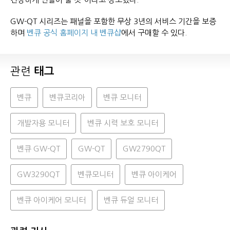
GW-QT 시리즈는 패널을 포함한 무상 3년의 서비스 기간을 보증
하며
벤큐 공식 홈페이지 내 벤큐샵
에서 구매할 수 있다.
관련
태그
벤큐
벤큐코리아
벤큐 모니터
개발자용 모니터
벤큐 시력 보호 모니터
벤큐 GW-QT
GW-QT
GW2790QT
GW3290QT
벤큐모니터
벤큐 아이케어
벤큐 아이케어 모니터
벤큐 듀얼 모니터