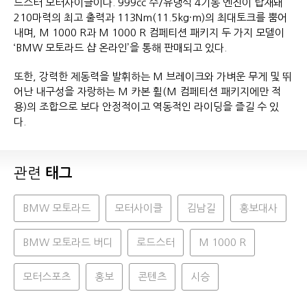
드스터 모터사이클이다. 999cc 수/유냉식 4기통 엔진이 탑재돼
210마력의 최고 출력과 113Nm(11.5kg·m)의 최대토크를 뿜어
내며, M 1000 R과 M 1000 R 컴페티션 패키지 두 가지 모델이
‘BMW 모토라드 샵 온라인’을 통해 판매되고 있다.
또한, 강력한 제동력을 발휘하는 M 브레이크와 가벼운 무게 및 뛰
어난 내구성을 자랑하는 M 카본 휠(M 컴페티션 패키지에만 적
용)의 조합으로 보다 안정적이고 역동적인 라이딩을 즐길 수 있
다.
관련
태그
BMW 모토라드
모터사이클
김남길
홍보대사
BMW 모토라드 버디
로드스터
M 1000 R
모터스포츠
홍보
콘텐츠
시승