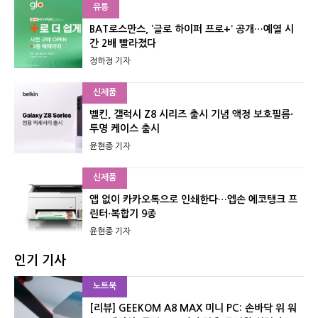
유통
BAT로스만스, ‘글로 하이퍼 프로+’ 공개…예열 시
간 2배 빨라졌다
정하정 기자
신제품
벨킨, 갤럭시 Z8 시리즈 출시 기념 액정 보호필름·
투명 케이스 출시
윤현종 기자
신제품
앱 없이 카카오톡으로 인쇄한다…엡손 에코탱크 프
린터·복합기 9종
윤현종 기자
인기 기사
노트북
[리뷰] GEEKOM A8 MAX 미니 PC: 손바닥 위 워