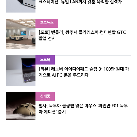
크스테이션, 듀얼 LAN까지 갖춘 묵직한 실력자
포토뉴스
[포토] 벤틀리, 광주서 플라잉스퍼·컨티넨탈 GTC
팝업 전시
노트북
[리뷰] 레노버 아이디어패드 슬림 3: 100만 원대 가
격으로 AI PC 문을 두드리다
신제품
펄사, 녹투아 쿨링팬 넣은 마우스 ‘파인만 F01 녹투
아 에디션’ 출시
신제품