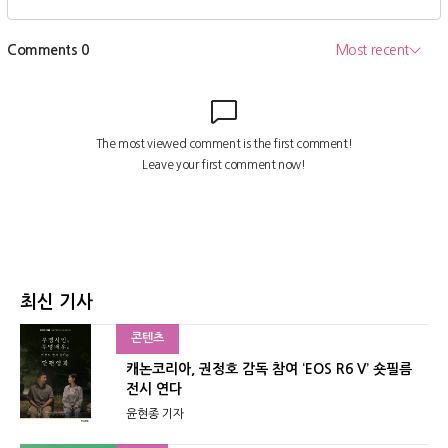
최신 기사
콘텐츠
캐논코리아, 권정호 감독 참여 ‘EOS R6 V’ 숏필름
전시 연다
윤현종 기자