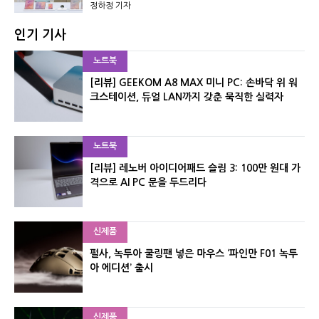
정하정 기자
인기 기사
노트북
[리뷰] GEEKOM A8 MAX 미니 PC: 손바닥 위 워
크스테이션, 듀얼 LAN까지 갖춘 묵직한 실력자
노트북
[리뷰] 레노버 아이디어패드 슬림 3: 100만 원대 가
격으로 AI PC 문을 두드리다
신제품
펄사, 녹투아 쿨링팬 넣은 마우스 ‘파인만 F01 녹투
아 에디션’ 출시
신제품