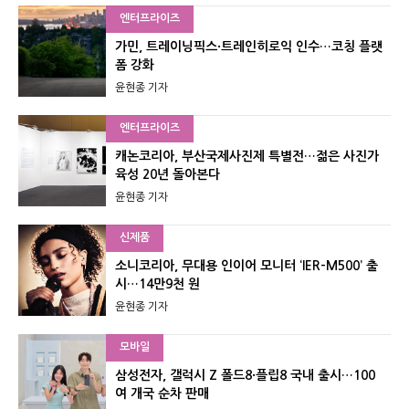
엔터프라이즈
가민, 트레이닝픽스·트레인히로익 인수…코칭 플랫
폼 강화
윤현종 기자
엔터프라이즈
캐논코리아, 부산국제사진제 특별전…젊은 사진가
육성 20년 돌아본다
윤현종 기자
신제품
소니코리아, 무대용 인이어 모니터 ‘IER-M500’ 출
시…14만9천 원
윤현종 기자
모바일
삼성전자, 갤럭시 Z 폴드8·플립8 국내 출시…100
여 개국 순차 판매