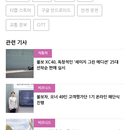
티맵 스토어
구글 안드로이드
안전 운전
교통 정보
OTT
관련 기사
자동차
볼보 XC40, 독창적인 '세이지 그린 에디션' 25대
선착순 판매 실시
비즈니스
볼보차, 오너 49인 고객평가단 1기 온라인 해단식
진행
비즈니스