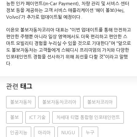
능한 인카 페이먼트(In-Car Payment), 차량 관리 및 서비스 센터
정보 등을 제공하는 고객 서비스 애플리케이션 ‘헤이 볼보(Hej,
Volvo)’가 추가로 업데이트될 예정이다.
이윤모 볼보자동차코리아 대표는 “이번 업데이트를 통해 안전하고
편안한 주행뿐 아니라 일상 영역에서도 더욱 편리하고 편안한 스
마트 모빌리티 경험을 누리실 수 있을 것으로 기대한다”며 “앞으로
도 볼보자동차는 고객들에게 스웨디시 프리미엄의 가치와 다양한
인포테인먼트 경험을 선사하기 위해 최선을 다할 것”이라고 말했
다.
관련
태그
볼보자동차
볼보자동차코리아
볼보차코리아
볼보
ICT 기술
차세대 티맵 통합형 인포테인먼트
인공지능
아리아
NUGU
누구