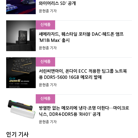
와이어리스 SD’ 공개
윤현종 기자
신제품
셰에라자드, 퀘스타일 포터블 DAC·헤드폰 앰프
‘M18i Max’ 출시
윤현종 기자
신제품
서린씨앤아이, 온다이 ECC 적용한 팀그룹 노트북
용 DDR5-5600 16GB 메모리 발매
윤현종 기자
신제품
방열판 없는 메모리에 냉각·조명 더한다…마이크로
닉스, DDR4·DDR5용 ‘RH01’ 공개
윤현종 기자
인기 기사