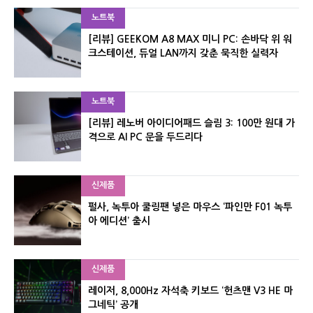
노트북
[리뷰] GEEKOM A8 MAX 미니 PC: 손바닥 위 워
크스테이션, 듀얼 LAN까지 갖춘 묵직한 실력자
노트북
[리뷰] 레노버 아이디어패드 슬림 3: 100만 원대 가
격으로 AI PC 문을 두드리다
신제품
펄사, 녹투아 쿨링팬 넣은 마우스 ‘파인만 F01 녹투
아 에디션’ 출시
신제품
레이저, 8,000Hz 자석축 키보드 ‘헌츠맨 V3 HE 마
그네틱’ 공개