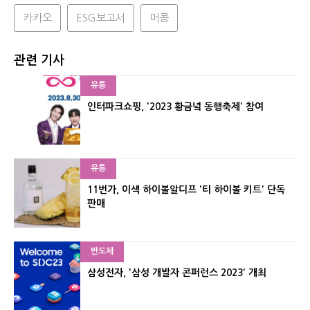
카카오
ESG보고서
머콤
관련 기사
유통
인터파크쇼핑, '2023 황금녘 동행축제' 참여
유통
11번가, 이색 하이볼알디프 '티 하이볼 키트' 단독
판매
반도체
삼성전자, '삼성 개발자 콘퍼런스 2023' 개최