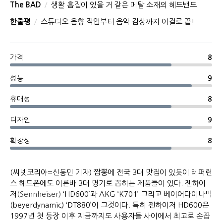
The BAD
생활 흠집이 있을 거 같은 메탈 소재의 헤드밴드
한줄평
스튜디오 음향 작업부터 음악 감상까지 이걸로 끝!
가격
8
성능
9
휴대성
8
디자인
9
확장성
8
(씨넷코리아=신동민 기자) 짬뽕에 전국 3대 맛집이 있듯이 레퍼런
스 헤드폰에도 이른바 3대 명기로 꼽히는 제품들이 있다. 젠하이
저
(
Sennheiser)
‘HD600’과 AKG ‘K701’ 그리고 베이어다이나믹
(beyerdynamic) ‘DT880’이 그것이다. 특히 젠하이저 HD600은
1997년 첫 등장 이후 지금까지도 사용자들 사이에서 최고로 손꼽