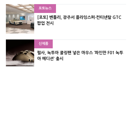
포토뉴스
[포토] 벤틀리, 광주서 플라잉스퍼·컨티넨탈 GTC
팝업 전시
신제품
펄사, 녹투아 쿨링팬 넣은 마우스 ‘파인만 F01 녹투
아 에디션’ 출시
신제품
레이저, 8,000Hz 자석축 키보드 ‘헌츠맨 V3 HE 마
그네틱’ 공개
유기자의 차이나 샵#
CNET KOREA IS OPERATED BY MONEY TODAY GROUP