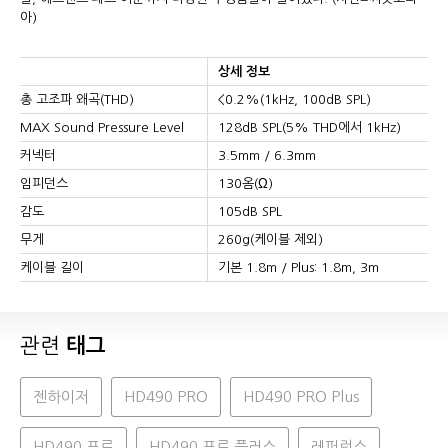
아)
상세 정보
총 고조파 왜곡(THD)
<0.2%(1kHz, 100dB SPL)
MAX Sound Pressure Level
128dB SPL(5% THD에서 1kHz)
커넥터
3.5mm / 6.3mm
임피던스
130옴(Ω)
감도
105dB SPL
무게
260g(케이블 제외)
케이블 길이
기본 1.8m / Plus: 1.8m, 3m
관련
태그
젠하이저
HD490 PRO
HD490 PRO Plus
HD490 프로
HD490 프로 플러스
레퍼런스