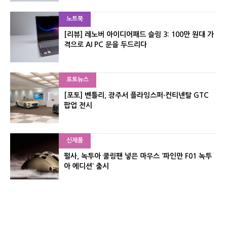
노트북
[리뷰] 레노버 아이디어패드 슬림 3: 100만 원대 가
격으로 AI PC 문을 두드리다
포토뉴스
[포토] 벤틀리, 광주서 플라잉스퍼·컨티넨탈 GTC
팝업 전시
신제품
펄사, 녹투아 쿨링팬 넣은 마우스 ‘파인만 F01 녹투
아 에디션’ 출시
신제품
레이저, 8,000Hz 자석축 키보드 ‘헌츠맨 V3 HE 마