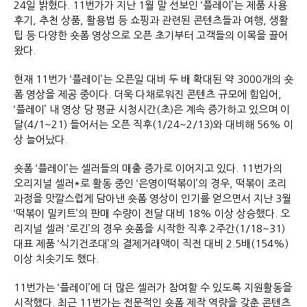
24일 밝혔다. 11번가가 지난 1월 말 선보인 ‘플레이’는 제품 사용
후기, 추천 상품, 활용법 등 쇼핑과 관련된 콘텐츠들과 여행, 생활
팁 등 다양한 숏폼 영상으로 오픈 초기부터 고객들의 이목을 끌어
왔다.
현재 11번가 ‘플레이’는 오픈일 대비 두 배 확대된 약 3000개의 숏
폼 영상을 제공 중이다. 더욱 다채로워진 콘텐츠 규모에 힘입어,
‘플레이’ 내 영상 당 평균 시청시간(초)은 계속 증가하고 있으며 이
달(4/1~21) 들어서는 오픈 직후(1/24~2/13)와 대비해 56% 이
상 늘어났다.
숏폼 ‘플레이’는 셀러들의 매출 증가로 이어지고 있다. 11번가의
오리지널 셀러*로 활동 중인 ‘은영이떡볶이’의 경우, 떡볶이 조리
과정을 맛깔스럽게 담아낸 숏폼 영상이 인기를 얻으면서 지난 3월
‘떡볶이 밀키트’의 판매 수량이 전달 대비 18% 이상 상승했다. 오
리지널 셀러 ‘로긴’의 경우 숏폼을 시작한 직후 2주간(1/18~31)
대표 제품 ‘식기건조대’의 결제거래액이 직전 대비 2.5배(154%)
이상 치솟기도 했다.
11번가는 ‘플레이’에 더 많은 셀러가 참여할 수 있도록 지원활동을
시작했다. 최근 11번가는 전문적인 숏폼 제작 역량을 갖춘 콘텐츠