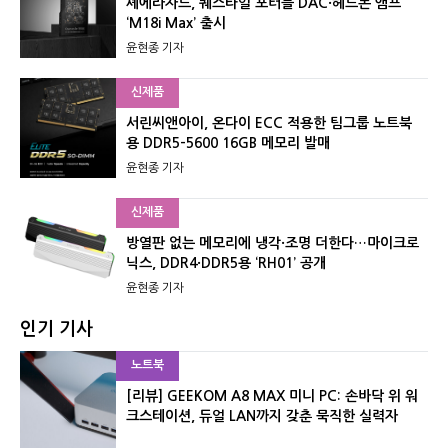
셰에라자드, 퀘스타일 포터블 DAC·헤드폰 앰프
‘M18i Max’ 출시
윤현종 기자
신제품
서린씨앤아이, 온다이 ECC 적용한 팀그룹 노트북
용 DDR5-5600 16GB 메모리 발매
윤현종 기자
신제품
방열판 없는 메모리에 냉각·조명 더한다…마이크로
닉스, DDR4·DDR5용 ‘RH01’ 공개
윤현종 기자
인기 기사
노트북
[리뷰] GEEKOM A8 MAX 미니 PC: 손바닥 위 워
크스테이션, 듀얼 LAN까지 갖춘 묵직한 실력자