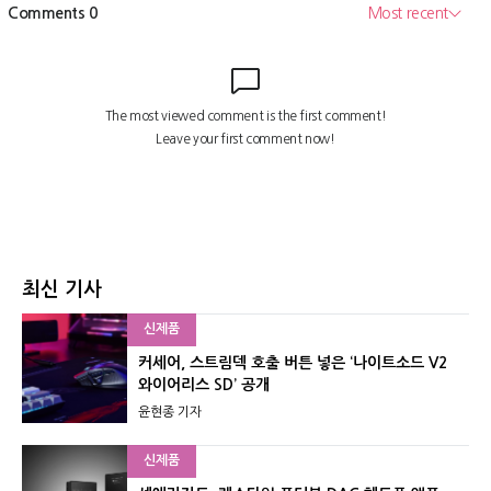
최신 기사
신제품
커세어, 스트림덱 호출 버튼 넣은 ‘나이트소드 V2
와이어리스 SD’ 공개
윤현종 기자
신제품