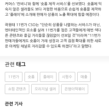
커머스 ‘컨비니’와 함께 ‘숏폼 제작 서비스’를 선보였다. 숏폼에 익
숙지 않은 셀러들도 보다 저렴한 비용으로 손쉽게 숏폼을 제작하
고 ‘플레이’에 소개해 판매자 상품의 노출 확대에 힘쓸 예정이다.
곽원태 11번가 CSO는 “단순히 상품을 나열하는 서비스가 아닌,
엔터테인적인 요소를 살려 11번가를 찾은 고객들에게 매번 색다
른 콘텐츠와 즐길 거리들을 끊임없이 선보일 것”이라며 “11번가
판매자들에게도 숏폼이 거래 성장과 고객 접점 확대를 위한 새로
운 마케팅 채널로 자리잡을 수 있도록 하겠다”라고 말했다.
관련
태그
11번가
숏폼
플레이
시펑수
매출
쇼핑 콘텐츠
오리지널 셀러
은영이떡볶이
관련 기사