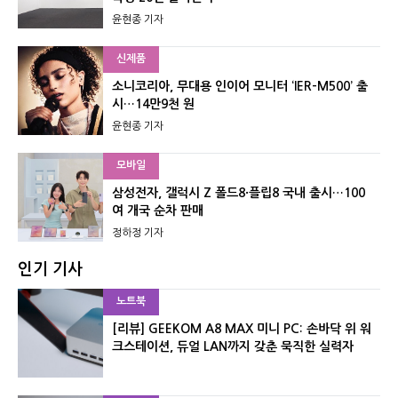
윤현종 기자
신제품
소니코리아, 무대용 인이어 모니터 ‘IER-M500’ 출
시…14만9천 원
윤현종 기자
모바일
삼성전자, 갤럭시 Z 폴드8·플립8 국내 출시…100
여 개국 순차 판매
정하정 기자
인기 기사
노트북
[리뷰] GEEKOM A8 MAX 미니 PC: 손바닥 위 워
크스테이션, 듀얼 LAN까지 갖춘 묵직한 실력자