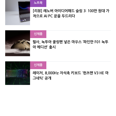
노트북
[리뷰] 레노버 아이디어패드 슬림 3: 100만 원대 가
격으로 AI PC 문을 두드리다
신제품
펄사, 녹투아 쿨링팬 넣은 마우스 ‘파인만 F01 녹투
아 에디션’ 출시
신제품
레이저, 8,000Hz 자석축 키보드 ‘헌츠맨 V3 HE 마
그네틱’ 공개
신제품
서린컴퓨터, 26.3L 리안리 A3 기반 미니 PC 2종 출
시