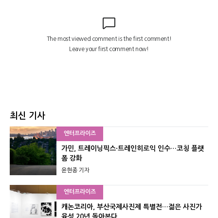
최신 기사
엔터프라이즈
가민, 트레이닝픽스·트레인히로익 인수…코칭 플랫
폼 강화
윤현종 기자
엔터프라이즈
캐논코리아, 부산국제사진제 특별전…젊은 사진가
육성 20년 돌아본다