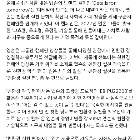
올해로 4년 차를 맞은 엡손의 브랜드 캠페인 ‘Details for
tomorrow’는 ‘디테일이 만드는 더 나은 내일’이라는 의미로, 엡
손은 친환경 실천 문화의 확산과 사회적 가치 창출을 위해 꾸준히
캠페인을 전개하고 있다. 이 캠페인은, 2022년 엡손 그룹이 발표
한 ‘고효율, 초소형, 초정밀 기술을 통해 만들어내는 가치로 사람
과 지구를 풍요롭게 한다’는 기업 목적과 뜻을 같이한다.
엡손은 그동안 캠페인 영상들을 통해 다양한 관점에서 친환경 경
영철학과 솔루션을 전달해 왔다. 이번에 새롭게 선보이는 친환경
캠페인 영상은 기후 위기를 소재로 엡손의 친환경 실천 약속을 다
룬 ‘친환경 약속 편’과 젊은 세대의 일상 속 친환경 실천을 접목한
‘친환경 실천 편’, 총 두 편으로 담았다.
‘친환경 약속 편’에서는 엡손의 고광량 프로젝터 ‘EB-PU2220B’를
활용해 기후위기로 사라질 위기에 처한 자연명소를 사실적으로 보
여주고, ‘더는 갈 수 없는 곳이 될 수 있다’는 묵직한 메시지를 전달
한다. 이어 80여 년 전 창립 당시부터 친환경 실천을 최우선의 가
치로 삼고 실천해 온 엡손의 경영이념을 강조하며 엡손의 친환경
기술력으로 지구의 내일을 함께 만들어가자는 목소리를 전했다.
‘친환경 실천 편’에서는 엡손 제품으로 자유롭게 자신의 재능과 꿈