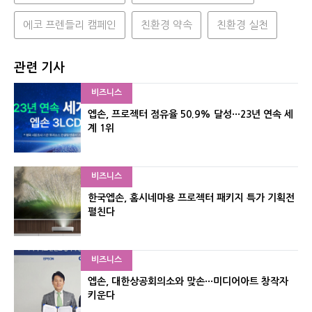
에코 프렌들리 캠페인
친환경 약속
친환경 실천
관련 기사
비즈니스
엡손, 프로젝터 점유율 50.9% 달성···23년 연속 세
계 1위
비즈니스
한국엡손, 홈시네마용 프로젝터 패키지 특가 기획전
펼친다
비즈니스
엡손, 대한상공회의소와 맞손···미디어아트 창작자
키운다