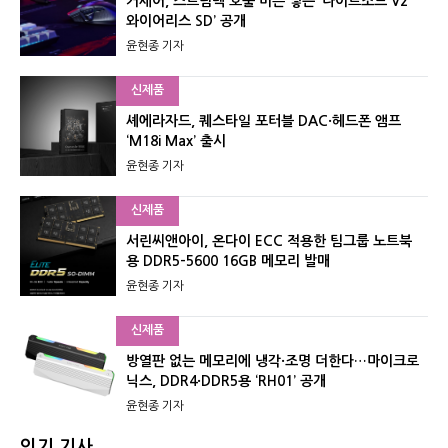
커세어, 스트림덱 호출 버튼 넣은 ‘나이트소드 V2
와이어리스 SD’ 공개
윤현종 기자
신제품
셰에라자드, 퀘스타일 포터블 DAC·헤드폰 앰프
‘M18i Max’ 출시
윤현종 기자
신제품
서린씨앤아이, 온다이 ECC 적용한 팀그룹 노트북
용 DDR5-5600 16GB 메모리 발매
윤현종 기자
신제품
방열판 없는 메모리에 냉각·조명 더한다…마이크로
닉스, DDR4·DDR5용 ‘RH01’ 공개
윤현종 기자
인기 기사