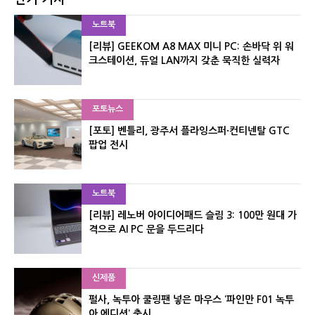
노트북
[리뷰] GEEKOM A8 MAX 미니 PC: 손바닥 위 워
크스테이션, 듀얼 LAN까지 갖춘 묵직한 실력자
포토뉴스
[포토] 벤틀리, 광주서 플라잉스퍼·컨티넨탈 GTC
팝업 전시
노트북
[리뷰] 레노버 아이디어패드 슬림 3: 100만 원대 가
격으로 AI PC 문을 두드리다
신제품
펄사, 녹투아 쿨링팬 넣은 마우스 ‘파인만 F01 녹투
아 에디션’ 출시