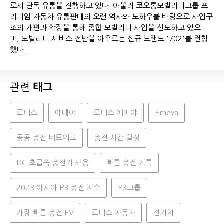
로서 단독 유통을 진행하고 있다. 아울러 코오롱모빌리티그룹 프
리미엄 자동차 유통판매의 오랜 역사와 노하우를 바탕으로 사업구
조의 개편과 확장을 통해 종합 모빌리티 사업을 선도하고 있으
며, 모빌리티 서비스 전반을 아우르는 신규 브랜드 '702'를 런칭
했다.
관련
태그
로터스
에메야
로터스 에메야
Emeya
공공 충전 네트워크
충전 시간 달성
DC 초급속 충전기 사용
빠른 충전 기록
2023 아시아 P3 충전 지수
P3그룹
가장 빠른 충전 EV
로터스 자동차
전기차