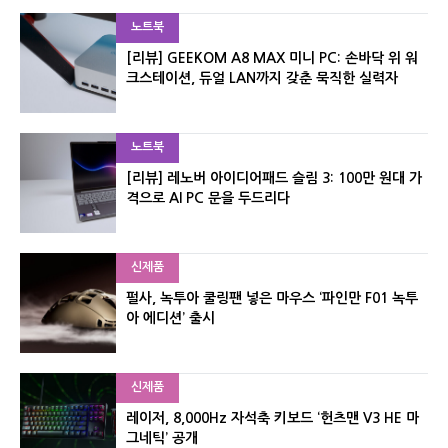
노트북
[리뷰] GEEKOM A8 MAX 미니 PC: 손바닥 위 워
크스테이션, 듀얼 LAN까지 갖춘 묵직한 실력자
노트북
[리뷰] 레노버 아이디어패드 슬림 3: 100만 원대 가
격으로 AI PC 문을 두드리다
신제품
펄사, 녹투아 쿨링팬 넣은 마우스 ‘파인만 F01 녹투
아 에디션’ 출시
신제품
레이저, 8,000Hz 자석축 키보드 ‘헌츠맨 V3 HE 마
그네틱’ 공개