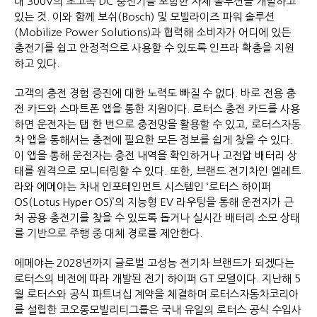
대 300V의 초고속 DC 충전기를 포함한 자체 솔루션을 개발하고
있는 것. 이와 함께 보쉬(Bosch) 및 모빌라이즈 파워 솔루션
(Mobilize Power Solutions)과 협력해 소비자가 어디에 있든
충전기를 쉽고 안정적으로 사용할 수 있도록 인프라 확충을 지원
하고 있다.
고객의 충전 경험 증진에 대한 노력도 빠질 수 없다. 바로 전용 충
전 카드와 스마트폰 앱을 통한 지원이다. 로터스 충전 카드를 사용
하면 운전자는 탭 한 번으로 충전망을 활용할 수 있고, 로터스자동
차 앱을 통해서는 충전에 필요한 모든 정보를 쉽게 찾을 수 있다.
이 앱을 통해 운전자는 충전 내역을 확인하거나 고전압 배터리 상
태를 원격으로 모니터링할 수 있다. 또한, 브랜드 전기차인 엘레트
라와 에메야는 차내 인포테인먼트 시스템인 ‘로터스 하이퍼
OS(Lotus Hyper OS)’의 지능형 EV 라우팅을 통해 운전자가 근
처 공용 충전기를 찾을 수 있도록 돕거나 실시간 배터리 소모 상태
를 기반으로 주행 중 대체 경로를 제안한다.
에메야는 2028년까지 글로벌 고성능 전기차 브랜드가 되겠다는
로터스의 비전에 따라 개발된 전기 하이퍼 GT 모델이다. 지난해 5
월 로터스와 공식 파트너십 계약을 체결하며 로터스자동차코리아
를 설립한 코오롱모빌리티그룹은 국내 유일의 로터스 공식 수입사