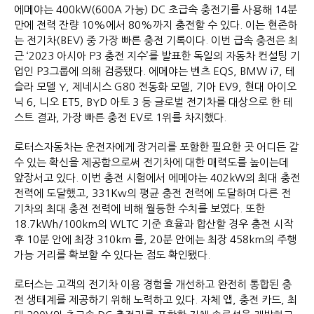
에메야는 400kW(600A 가능) DC 초급속 충전기를 사용해 14분
만에 전력 잔량 10%에서 80%까지 충전할 수 있다. 이는 현존하
는 전기차(BEV) 중 가장 빠른 충전 기록이다. 이번 급속 충전은 최
근 ‘2023 아시아 P3 충전 지수’를 발표한 독일의 자동차 컨설팅 기
업인 P3그룹에 의해 검증됐다. 에메야는 벤츠 EQS, BMW i7, 테
슬라 모델 Y, 제네시스 G80 전동화 모델, 기아 EV9, 현대 아이오
닉 6, 니오 ET5, BYD 아토 3 등 글로벌 전기차를 대상으로 한 테
스트 결과, 가장 빠른 충전 EV로 1위를 차지했다.
로터스자동차는 운전자에게 장거리를 포함한 필요한 곳 어디든 갈
수 있는 확신을 제공함으로써 전기차에 대한 매력도를 높이는데
앞장서고 있다. 이번 충전 시험에서 에메야는 402kW의 최대 충전
전력에 도달했고, 331Kw의 평균 충전 전력에 도달하며 다른 전
기차의 최대 충전 전력에 비해 월등한 수치를 보였다. 또한
18.7kWh/100km의 WLTC 기준 효율과 합산할 경우 충전 시작
후 10분 안에 최장 310km 를, 20분 안에는 최장 458km의 주행
가능 거리를 확보할 수 있다는 점도 확인됐다.
로터스는 고객의 전기차 이용 경험을 개선하고 완전히 통합된 충
전 생태계를 제공하기 위해 노력하고 있다. 자체 앱, 충전 카드, 최