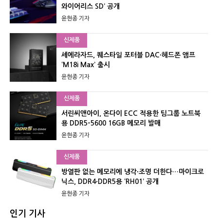
와이어리스 SD’ 공개
윤현종 기자
신제품
셰에라자드, 퀘스타일 포터블 DAC·헤드폰 앰프
‘M18i Max’ 출시
윤현종 기자
신제품
서린씨앤아이, 온다이 ECC 적용한 팀그룹 노트북
용 DDR5-5600 16GB 메모리 발매
윤현종 기자
신제품
방열판 없는 메모리에 냉각·조명 더한다…마이크로
닉스, DDR4·DDR5용 ‘RH01’ 공개
윤현종 기자
인기 기사