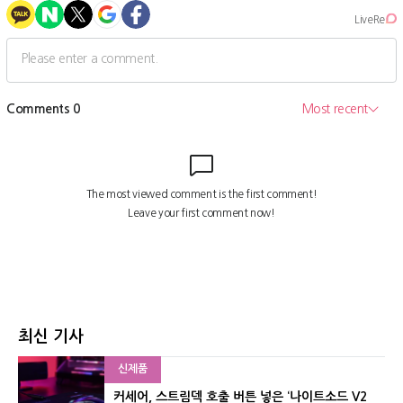
최신 기사
신제품
커세어, 스트림덱 호출 버튼 넣은 ‘나이트소드 V2