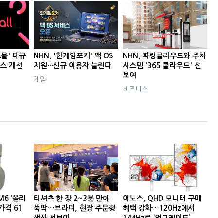
도몰' 대규
NHN, '한게임포커' 맥 OS
NHN, 파킹클라우드와 주차
비스 개선
지원···신규 이용자 늘린다
시스템 '365 클라우드' 선
보여
게임
비즈니스
M6 ‘올리
티셔츠 한 장 2~3분 만에
이노스, QHD 모니터 구매
가격 61
뚝딱…브라더, 현장 주문형
혜택 강화…120Hz에서
생산 선보여
144Hz로 ‘업그레이드’