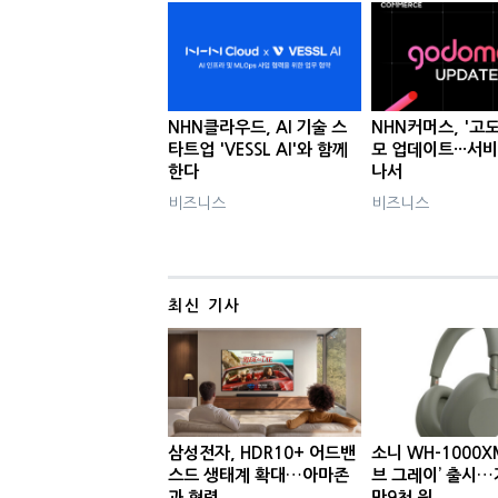
NHN클라우드, AI 기술 스
NHN커머스, '고
타트업 'VESSL AI'와 함께
모 업데이트···서
한다
나서
비즈니스
비즈니스
최신 기사
삼성전자, HDR10+ 어드밴
소니 WH-1000X
스드 생태계 확대…아마존
브 그레이’ 출시…
과 협력
만9천 원