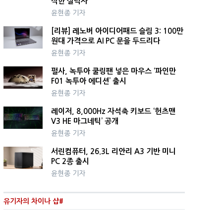
직한 실력자
윤현종 기자
[리뷰] 레노버 아이디어패드 슬림 3: 100만
원대 가격으로 AI PC 문을 두드리다
윤현종 기자
펄사, 녹투아 쿨링팬 넣은 마우스 ‘파인만
F01 녹투아 에디션’ 출시
윤현종 기자
레이저, 8,000Hz 자석축 키보드 ‘헌츠맨
V3 HE 마그네틱’ 공개
윤현종 기자
서린컴퓨터, 26.3L 리안리 A3 기반 미니
PC 2종 출시
윤현종 기자
유기자의 차이나 샵#