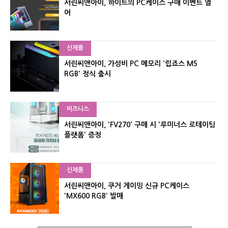
서린씨앤아이, 하이트의 PC케이스 구매 이벤트 열
어
신제품
서린씨앤아이, 가성비 PC 메모리 '립죠스 M5
RGB' 정식 출시
비즈니스
서린씨앤아이, 'FV270' 구매 시 '루미너스 로테이팅
플랫폼' 증정
신제품
서린씨앤아이, 쿠거 게이밍 신규 PC케이스
'MX600 RGB' 발매