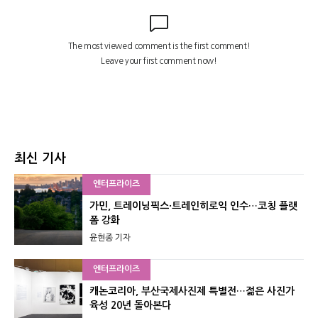
최신 기사
엔터프라이즈
가민, 트레이닝픽스·트레인히로익 인수…코칭 플랫
폼 강화
윤현종 기자
엔터프라이즈
캐논코리아, 부산국제사진제 특별전…젊은 사진가
육성 20년 돌아본다