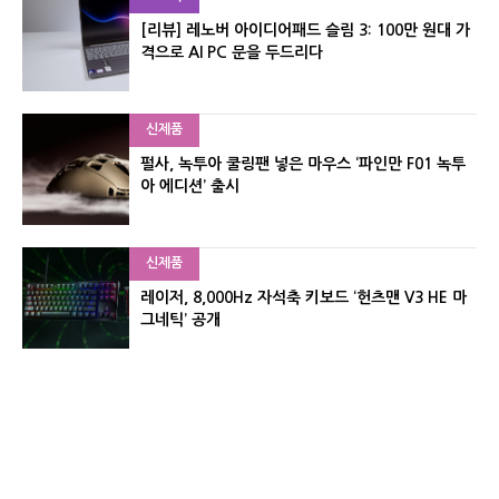
[리뷰] 레노버 아이디어패드 슬림 3: 100만 원대 가
격으로 AI PC 문을 두드리다
신제품
펄사, 녹투아 쿨링팬 넣은 마우스 ‘파인만 F01 녹투
아 에디션’ 출시
신제품
레이저, 8,000Hz 자석축 키보드 ‘헌츠맨 V3 HE 마
그네틱’ 공개
신제품
서린컴퓨터, 26.3L 리안리 A3 기반 미니 PC 2종 출
시