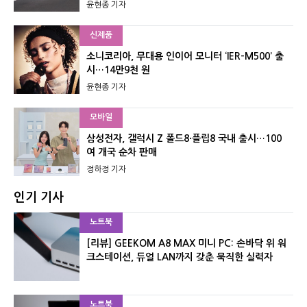
윤현종 기자
신제품
소니코리아, 무대용 인이어 모니터 ‘IER-M500’ 출
시…14만9천 원
윤현종 기자
모바일
삼성전자, 갤럭시 Z 폴드8·플립8 국내 출시…100
여 개국 순차 판매
정하정 기자
인기 기사
노트북
[리뷰] GEEKOM A8 MAX 미니 PC: 손바닥 위 워
크스테이션, 듀얼 LAN까지 갖춘 묵직한 실력자
노트북