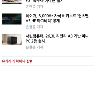
F01 녹투아 에디션’ 출시
윤현종 기자
레이저, 8,000Hz 자석축 키보드 ‘헌츠맨
V3 HE 마그네틱’ 공개
윤현종 기자
서린컴퓨터, 26.3L 리안리 A3 기반 미니
PC 2종 출시
윤현종 기자
유기자의 차이나 샵#