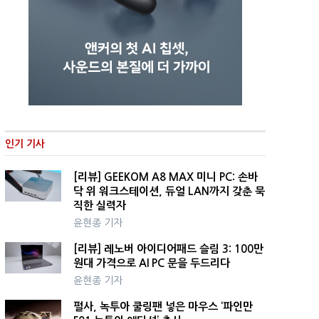
인기 기사
[리뷰] GEEKOM A8 MAX 미니 PC: 손바
닥 위 워크스테이션, 듀얼 LAN까지 갖춘 묵
직한 실력자
윤현종 기자
[리뷰] 레노버 아이디어패드 슬림 3: 100만
원대 가격으로 AI PC 문을 두드리다
윤현종 기자
펄사, 녹투아 쿨링팬 넣은 마우스 ‘파인만