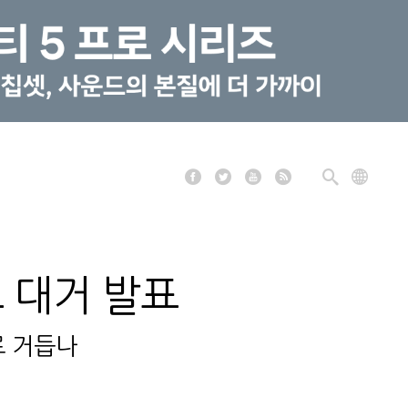
트 대거 발표
로 거듭나