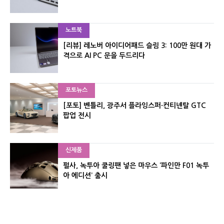
노트북
[리뷰] 레노버 아이디어패드 슬림 3: 100만 원대 가
격으로 AI PC 문을 두드리다
포토뉴스
[포토] 벤틀리, 광주서 플라잉스퍼·컨티넨탈 GTC
팝업 전시
신제품
펄사, 녹투아 쿨링팬 넣은 마우스 ‘파인만 F01 녹투
아 에디션’ 출시
신제품