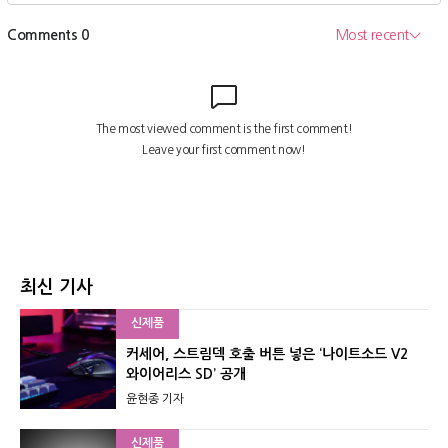
최신 기사
신제품
커세어, 스트림덱 호출 버튼 넣은 ‘나이트소드 V2
와이어리스 SD’ 공개
윤현종 기자
신제품