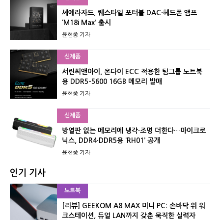
셰에라자드, 퀘스타일 포터블 DAC·헤드폰 앰프
‘M18i Max’ 출시
윤현종 기자
신제품
서린씨앤아이, 온다이 ECC 적용한 팀그룹 노트북
용 DDR5-5600 16GB 메모리 발매
윤현종 기자
신제품
방열판 없는 메모리에 냉각·조명 더한다…마이크로
닉스, DDR4·DDR5용 ‘RH01’ 공개
윤현종 기자
인기 기사
노트북
[리뷰] GEEKOM A8 MAX 미니 PC: 손바닥 위 워
크스테이션, 듀얼 LAN까지 갖춘 묵직한 실력자