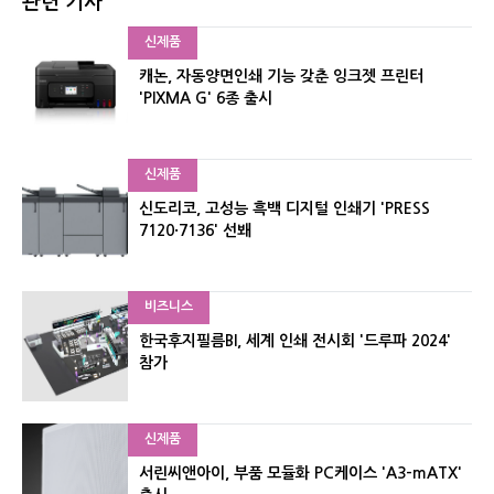
관련 기사
신제품
캐논, 자동양면인쇄 기능 갖춘 잉크젯 프린터
'PIXMA G' 6종 출시
신제품
신도리코, 고성능 흑백 디지털 인쇄기 'PRESS
7120·7136' 선봬
비즈니스
한국후지필름BI, 세계 인쇄 전시회 '드루파 2024'
참가
신제품
서린씨앤아이, 부품 모듈화 PC케이스 'A3-mATX'