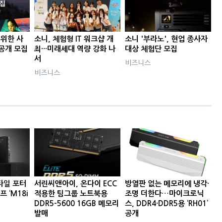
 위한 사
소니, 체험형 IT 워크샵 개
소니 '부라노', 현업 종사자
공개 모집
최···미래세대 역량 강화 나
대상 체험단 모집
서
비즈니스
비즈니스
타일 포터
서린씨앤아이, 온다이 ECC
방열판 없는 메모리에 냉각·
프 ‘M18i
적용한 팀그룹 노트북용
조명 더한다…마이크로닉
DDR5-5600 16GB 메모리
스, DDR4·DDR5용 ‘RH01’
발매
공개