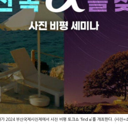
 2024 부산국제사진제에서 사진 비평 토크쇼 ‘find α’를 개최한다. (사진