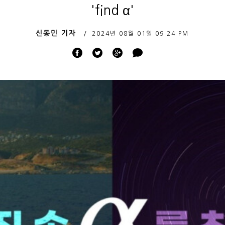
'find α'
신동민 기자
2024년 08월 01일
09:24 PM