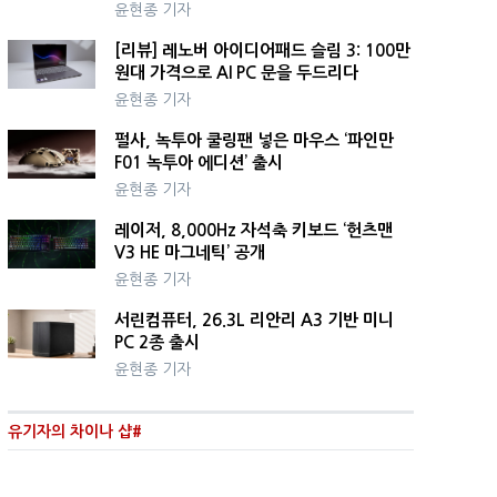
윤현종 기자
[리뷰] 레노버 아이디어패드 슬림 3: 100만
원대 가격으로 AI PC 문을 두드리다
윤현종 기자
펄사, 녹투아 쿨링팬 넣은 마우스 ‘파인만
F01 녹투아 에디션’ 출시
윤현종 기자
레이저, 8,000Hz 자석축 키보드 ‘헌츠맨
V3 HE 마그네틱’ 공개
윤현종 기자
서린컴퓨터, 26.3L 리안리 A3 기반 미니
PC 2종 출시
윤현종 기자
유기자의 차이나 샵#