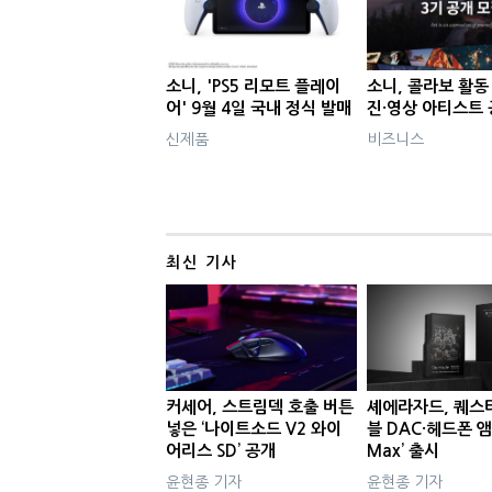
소니, 'PS5 리모트 플레이
소니, 콜라보 활동
어' 9월 4일 국내 정식 발매
진·영상 아티스트 
신제품
비즈니스
최신 기사
커세어, 스트림덱 호출 버튼
셰에라자드, 퀘스
넣은 ‘나이트소드 V2 와이
블 DAC·헤드폰 앰
어리스 SD’ 공개
Max’ 출시
윤현종 기자
윤현종 기자