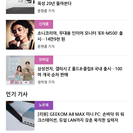
육성 20년 돌아본다
윤현종 기자
신제품
소니코리아, 무대용 인이어 모니터 ‘IER-M500’ 출
시…14만9천 원
윤현종 기자
모바일
삼성전자, 갤럭시 Z 폴드8·플립8 국내 출시…100
여 개국 순차 판매
정하정 기자
인기 기사
노트북
[리뷰] GEEKOM A8 MAX 미니 PC: 손바닥 위 워
크스테이션, 듀얼 LAN까지 갖춘 묵직한 실력자