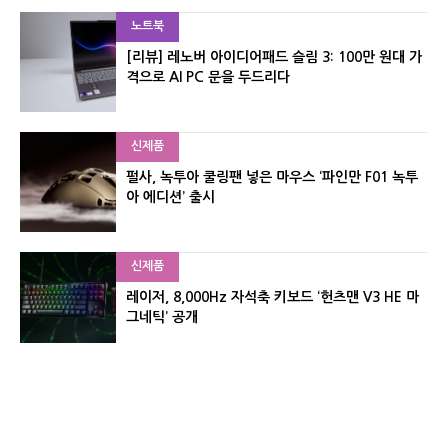
노트북
[리뷰] 레노버 아이디어패드 슬림 3: 100만 원대 가
격으로 AI PC 문을 두드리다
신제품
펄사, 녹투아 쿨링팬 넣은 마우스 ‘파인만 F01 녹투
아 에디션’ 출시
신제품
레이저, 8,000Hz 자석축 키보드 ‘헌츠맨 V3 HE 마
그네틱’ 공개
신제품
서린컴퓨터, 26.3L 리안리 A3 기반 미니 PC 2종 출
시