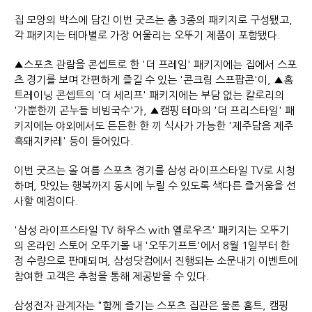
집 모양의 박스에 담긴 이번 굿즈는 총 3종의 패키지로 구성됐고,
각 패키지는 테마별로 가장 어울리는 오뚜기 제품이 포함됐다.
▲스포츠 관람을 콘셉트로 한 '더 프레임' 패키지에는 집에서 스포
츠 경기를 보며 간편하게 즐길 수 있는 '콘크림 스프팝콘'이, ▲홈
트레이닝 콘셉트의 '더 세리프' 패키지에는 부담 없는 칼로리의
'가뿐한끼 곤누들 비빔국수'가, ▲캠핑 테마의 '더 프리스타일' 패
키지에는 야외에서도 든든한 한 끼 식사가 가능한 '제주담음 제주
흑돼지카레' 등이 들어있다.
이번 굿즈는 올 여름 스포츠 경기를 삼성 라이프스타일 TV로 시청
하며, 맛있는 행복까지 동시에 누릴 수 있도록 색다른 즐거움을 선
사할 예정이다.
'삼성 라이프스타일 TV 하우스 with 옐로우즈' 패키지는 오뚜기
의 온라인 스토어 오뚜기몰 내 '오뚜기프트'에서 8월 1일부터 한
정 수량으로 판매되며, 삼성닷컴에서 진행되는 소문내기 이벤트에
참여한 고객은 추첨을 통해 제공받을 수 있다.
삼성전자 관계자는 "함께 즐기는 스포츠 집관은 물론 홈트, 캠핑