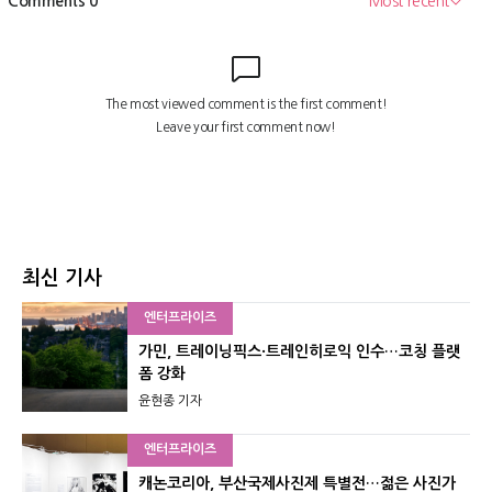
최신 기사
엔터프라이즈
가민, 트레이닝픽스·트레인히로익 인수…코칭 플랫
폼 강화
윤현종 기자
엔터프라이즈
캐논코리아, 부산국제사진제 특별전…젊은 사진가