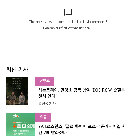
최신 기사
콘텐츠
캐논코리아, 권정호 감독 참여 ‘EOS R6 V’ 숏필름
전시 연다
윤현종 기자
유통
BAT로스만스, ‘글로 하이퍼 프로+’ 공개…예열 시
간 2배 빨라졌다