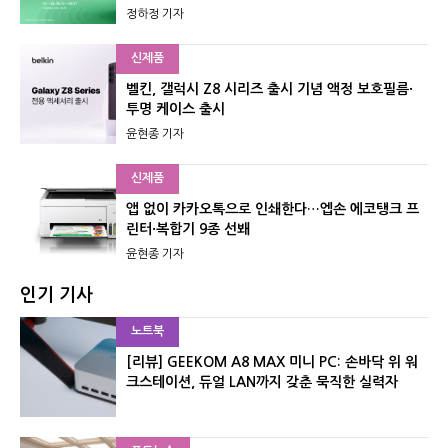
정하정 기자
신제품
벨킨, 갤럭시 Z8 시리즈 출시 기념 액정 보호필름·
투명 케이스 출시
윤현종 기자
신제품
앱 없이 카카오톡으로 인쇄한다…엡손 에코탱크 프
린터·복합기 9종 선봬
윤현종 기자
인기 기사
노트북
[리뷰] GEEKOM A8 MAX 미니 PC: 손바닥 위 워
크스테이션, 듀얼 LAN까지 갖춘 묵직한 실력자