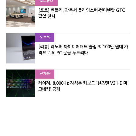
포토뉴스
[포토] 벤틀리, 광주서 플라잉스퍼·컨티넨탈 GTC
팝업 전시
노트북
[리뷰] 레노버 아이디어패드 슬림 3: 100만 원대 가
격으로 AI PC 문을 두드리다
신제품
레이저, 8,000Hz 자석축 키보드 ‘헌츠맨 V3 HE 마
그네틱’ 공개
신제품
서린컴퓨터, 26.3L 리안리 A3 기반 미니 PC 2종 출
시