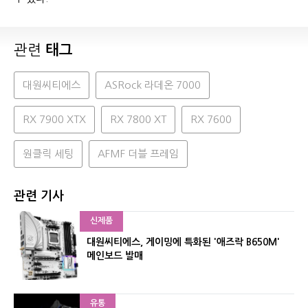
관련
태그
대원씨티에스
ASRock 라데온 7000
RX 7900 XTX
RX 7800 XT
RX 7600
원클릭 세팅
AFMF 더블 프레임
관련 기사
신제품
대원씨티에스, 게이밍에 특화된 '애즈락 B650M'
메인보드 발매
유통