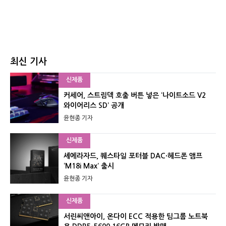
최신 기사
신제품
커세어, 스트림덱 호출 버튼 넣은 ‘나이트소드 V2
와이어리스 SD’ 공개
윤현종 기자
신제품
셰에라자드, 퀘스타일 포터블 DAC·헤드폰 앰프
‘M18i Max’ 출시
윤현종 기자
신제품
서린씨앤아이, 온다이 ECC 적용한 팀그룹 노트북