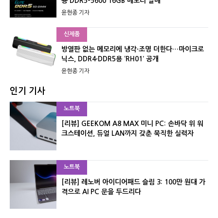
용 DDR5-5600 16GB 메모리 발매
윤현종 기자
신제품
방열판 없는 메모리에 냉각·조명 더한다…마이크로
닉스, DDR4·DDR5용 ‘RH01’ 공개
윤현종 기자
인기 기사
노트북
[리뷰] GEEKOM A8 MAX 미니 PC: 손바닥 위 워
크스테이션, 듀얼 LAN까지 갖춘 묵직한 실력자
노트북
[리뷰] 레노버 아이디어패드 슬림 3: 100만 원대 가
격으로 AI PC 문을 두드리다