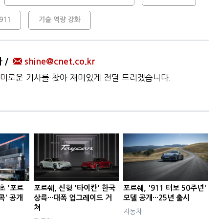
911
기술 역량 강화
자
shine@cnet.co.kr
미로운 기사를 찾아 재미있게 전달 드리겠습니다.
초 '포르
포르쉐, 신형 '타이칸' 한국
포르쉐, '911 터보 50주년'
콕' 공개
상륙···대폭 업그레이드 거
모델 공개···25년 출시
쳐
자동차