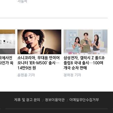
자동차
국제사진
소니코리아, 무대용 인이어
삼성전자, 갤럭시 Z 폴드8·
사진가 육
모니터 ‘IER-M500’ 출시…
플립8 국내 출시…100여
14만9천 원
개국 순차 판매
윤현종 기자
정하정 기자
제휴 및 광고 문의
정보이용약관
이메일무단수집거부