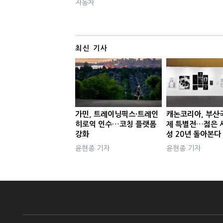
자동차
최신 기사
가민, 트레이닝픽스·트레인
캐논코리아, 부산
히로익 인수…코칭 플랫폼
제 특별전…젊은 
강화
성 20년 돌아본다
윤현종 기자
윤현종 기자