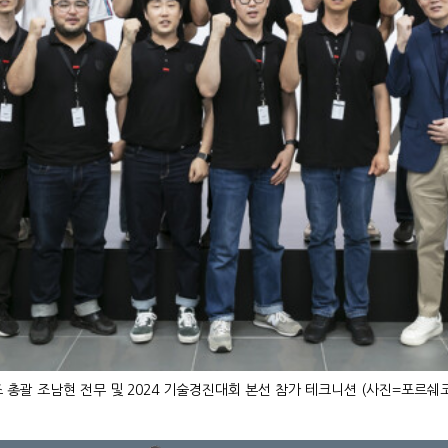
 총괄 조남현 전무 및 2024 기술경진대회 본선 참가 테크니션 (사진=포르쉐