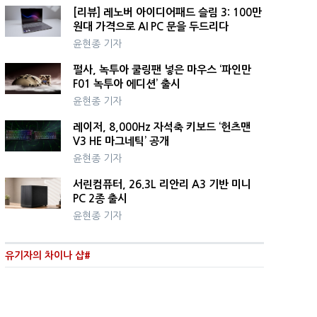
[리뷰] 레노버 아이디어패드 슬림 3: 100만
원대 가격으로 AI PC 문을 두드리다
윤현종 기자
펄사, 녹투아 쿨링팬 넣은 마우스 ‘파인만
F01 녹투아 에디션’ 출시
윤현종 기자
레이저, 8,000Hz 자석축 키보드 ‘헌츠맨
V3 HE 마그네틱’ 공개
윤현종 기자
서린컴퓨터, 26.3L 리안리 A3 기반 미니
PC 2종 출시
윤현종 기자
유기자의 차이나 샵#