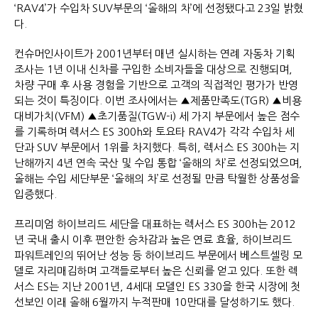
‘RAV4’가 수입차 SUV부문의 ‘올해의 차’에 선정됐다고 23일 밝혔
다.
컨슈머인사이트가 2001년부터 매년 실시하는 연례 자동차 기획
조사는 1년 이내 신차를 구입한 소비자들을 대상으로 진행되며,
차량 구매 후 사용 경험을 기반으로 고객의 직접적인 평가가 반영
되는 것이 특징이다. 이번 조사에서는 ▲제품만족도(TGR) ▲비용
대비가치(VFM) ▲초기품질(TGW-i) 세 가지 부문에서 높은 점수
를 기록하며 렉서스 ES 300h와 토요타 RAV4가 각각 수입차 세
단과 SUV 부문에서 1위를 차지했다. 특히, 렉서스 ES 300h는 지
난해까지 4년 연속 국산 및 수입 통합 ‘올해의 차’로 선정되었으며,
올해는 수입 세단부문 ‘올해의 차’로 선정될 만큼 탁월한 상품성을
입증했다.
프리미엄 하이브리드 세단을 대표하는 렉서스 ES 300h는 2012
년 국내 출시 이후 편안한 승차감과 높은 연료 효율, 하이브리드
파워트레인의 뛰어난 성능 등 하이브리드 부문에서 베스트셀링 모
델로 자리매김하며 고객들로부터 높은 신뢰를 얻고 있다. 또한 렉
서스 ES는 지난 2001년, 4세대 모델인 ES 330을 한국 시장에 첫
선보인 이래 올해 6월까지 누적판매 10만대를 달성하기도 했다.