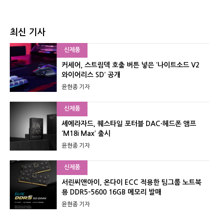
최신 기사
신제품
커세어, 스트림덱 호출 버튼 넣은 ‘나이트소드 V2
와이어리스 SD’ 공개
윤현종 기자
신제품
셰에라자드, 퀘스타일 포터블 DAC·헤드폰 앰프
‘M18i Max’ 출시
윤현종 기자
신제품
서린씨앤아이, 온다이 ECC 적용한 팀그룹 노트북
용 DDR5-5600 16GB 메모리 발매
윤현종 기자