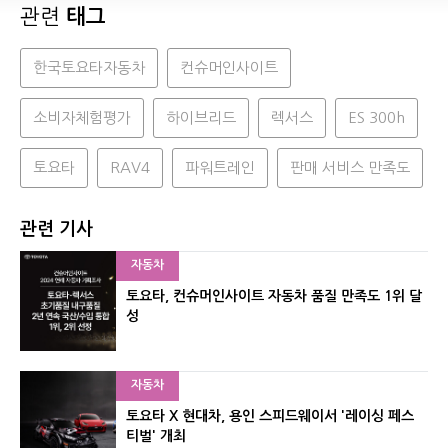
관련
태그
한국토요타자동차
컨슈머인사이트
소비자체험평가
하이브리드
렉서스
ES 300h
토요타
RAV4
파워트레인
판매 서비스 만족도
관련 기사
자동차
토요타, 컨슈머인사이트 자동차 품질 만족도 1위 달
성
자동차
토요타 X 현대차, 용인 스피드웨이서 '레이싱 페스
티벌' 개최