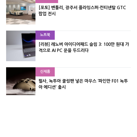
[포토] 벤틀리, 광주서 플라잉스퍼·컨티넨탈 GTC
팝업 전시
노트북
[리뷰] 레노버 아이디어패드 슬림 3: 100만 원대 가
격으로 AI PC 문을 두드리다
신제품
펄사, 녹투아 쿨링팬 넣은 마우스 ‘파인만 F01 녹투
아 에디션’ 출시
신제품
레이저, 8,000Hz 자석축 키보드 ‘헌츠맨 V3 HE 마
그네틱’ 공개