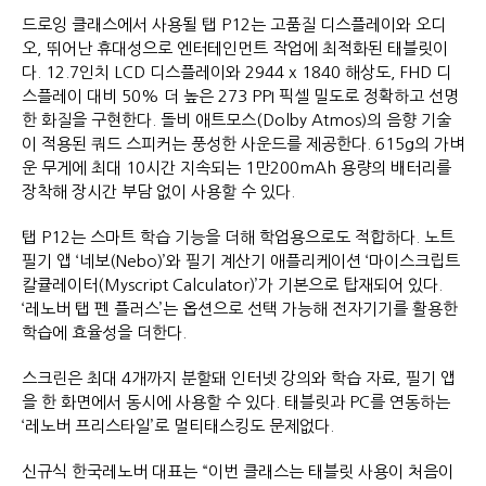
드로잉 클래스에서 사용될 탭 P12는 고품질 디스플레이와 오디
오, 뛰어난 휴대성으로 엔터테인먼트 작업에 최적화된 태블릿이
다. 12.7인치 LCD 디스플레이와 2944 x 1840 해상도, FHD 디
스플레이 대비 50% 더 높은 273 PPI 픽셀 밀도로 정확하고 선명
한 화질을 구현한다. 돌비 애트모스(Dolby Atmos)의 음향 기술
이 적용된 쿼드 스피커는 풍성한 사운드를 제공한다. 615g의 가벼
운 무게에 최대 10시간 지속되는 1만200mAh 용량의 배터리를
장착해 장시간 부담 없이 사용할 수 있다.
탭 P12는 스마트 학습 기능을 더해 학업용으로도 적합하다. 노트
필기 앱 ‘네보(Nebo)’와 필기 계산기 애플리케이션 ‘마이스크립트
칼큘레이터(Myscript Calculator)’가 기본으로 탑재되어 있다.
‘레노버 탭 펜 플러스’는 옵션으로 선택 가능해 전자기기를 활용한
학습에 효율성을 더한다.
스크린은 최대 4개까지 분할돼 인터넷 강의와 학습 자료, 필기 앱
을 한 화면에서 동시에 사용할 수 있다. 태블릿과 PC를 연동하는
‘레노버 프리스타일’로 멀티태스킹도 문제없다.
신규식 한국레노버 대표는 “이번 클래스는 태블릿 사용이 처음이