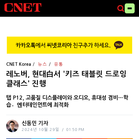
CNET Korea
뉴스
유통
레노버, 현대白서 '키즈 태블릿 드로잉
클래스' 진행
탭 P12, 고품질 디스플레이와 오디오, 휴대성 겸비…학
습엔〮터테인먼트에 최적화
신동민 기자
2024년 10월 29일
01:50 PM