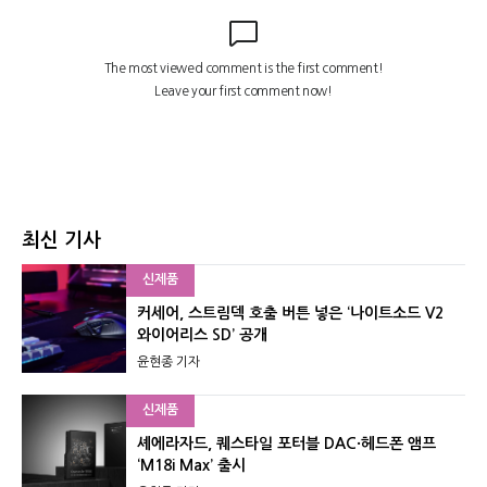
최신 기사
신제품
커세어, 스트림덱 호출 버튼 넣은 ‘나이트소드 V2
와이어리스 SD’ 공개
윤현종 기자
신제품
셰에라자드, 퀘스타일 포터블 DAC·헤드폰 앰프
‘M18i Max’ 출시