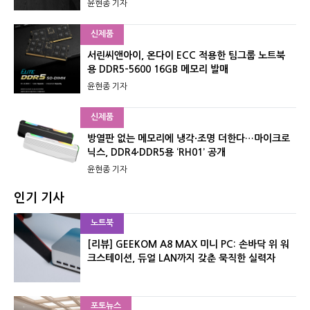
윤현종 기자
신제품
서린씨앤아이, 온다이 ECC 적용한 팀그룹 노트북
용 DDR5-5600 16GB 메모리 발매
윤현종 기자
신제품
방열판 없는 메모리에 냉각·조명 더한다…마이크로
닉스, DDR4·DDR5용 ‘RH01’ 공개
윤현종 기자
인기 기사
노트북
[리뷰] GEEKOM A8 MAX 미니 PC: 손바닥 위 워
크스테이션, 듀얼 LAN까지 갖춘 묵직한 실력자
포토뉴스