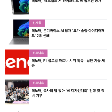
레노버, '테크월드'서 하이브리드 AI 솔루션 공개
신제품
레노버, 온디바이스 AI 탑재 '요가 슬림·아이디어패
드' 2종 선봬
비즈니스
레노버, F1 글로벌 파트너 지위 획득···첨단 기술 제
공
비즈니스
레노버, 봉사의 달 맞아 'AI 디자인대회' 진행 및 장
비 기부