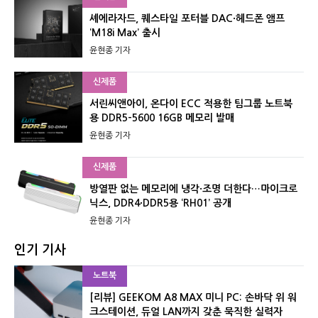
셰에라자드, 퀘스타일 포터블 DAC·헤드폰 앰프
‘M18i Max’ 출시
윤현종 기자
신제품
서린씨앤아이, 온다이 ECC 적용한 팀그룹 노트북
용 DDR5-5600 16GB 메모리 발매
윤현종 기자
신제품
방열판 없는 메모리에 냉각·조명 더한다…마이크로
닉스, DDR4·DDR5용 ‘RH01’ 공개
윤현종 기자
인기 기사
노트북
[리뷰] GEEKOM A8 MAX 미니 PC: 손바닥 위 워
크스테이션, 듀얼 LAN까지 갖춘 묵직한 실력자