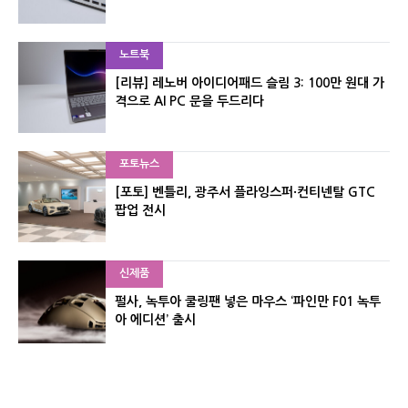
노트북
[리뷰] 레노버 아이디어패드 슬림 3: 100만 원대 가
격으로 AI PC 문을 두드리다
포토뉴스
[포토] 벤틀리, 광주서 플라잉스퍼·컨티넨탈 GTC
팝업 전시
신제품
펄사, 녹투아 쿨링팬 넣은 마우스 ‘파인만 F01 녹투
아 에디션’ 출시
신제품