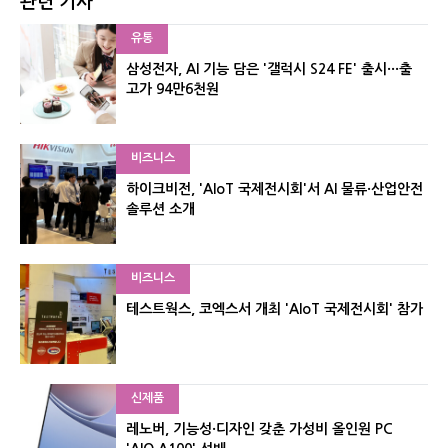
관련 기사
유통
삼성전자, AI 기능 담은 '갤럭시 S24 FE' 출시···출
고가 94만6천원
비즈니스
하이크비전, 'AIoT 국제전시회'서 AI 물류·산업안전
솔루션 소개
비즈니스
테스트웍스, 코엑스서 개최 'AIoT 국제전시회' 참가
신제품
레노버, 기능성·디자인 갖춘 가성비 올인원 PC