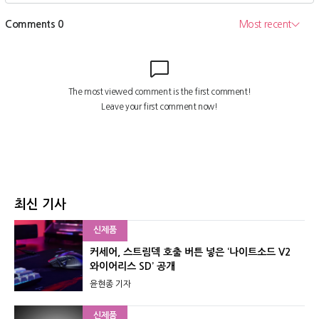
최신 기사
신제품
커세어, 스트림덱 호출 버튼 넣은 ‘나이트소드 V2
와이어리스 SD’ 공개
윤현종 기자
신제품