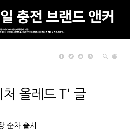
처 올레드 T' 글
시장 순차 출시