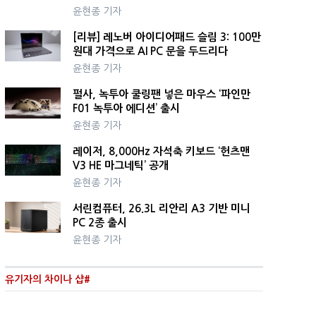
윤현종 기자
[리뷰] 레노버 아이디어패드 슬림 3: 100만
원대 가격으로 AI PC 문을 두드리다
윤현종 기자
펄사, 녹투아 쿨링팬 넣은 마우스 ‘파인만
F01 녹투아 에디션’ 출시
윤현종 기자
레이저, 8,000Hz 자석축 키보드 ‘헌츠맨
V3 HE 마그네틱’ 공개
윤현종 기자
서린컴퓨터, 26.3L 리안리 A3 기반 미니
PC 2종 출시
윤현종 기자
유기자의 차이나 샵#