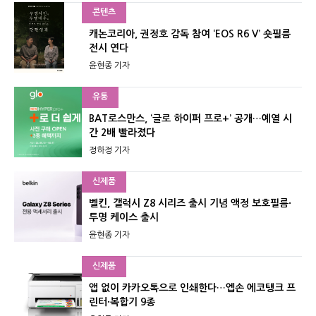
콘텐츠
캐논코리아, 권정호 감독 참여 ‘EOS R6 V’ 숏필름
전시 연다
윤현종 기자
유통
BAT로스만스, ‘글로 하이퍼 프로+’ 공개…예열 시
간 2배 빨라졌다
정하정 기자
신제품
벨킨, 갤럭시 Z8 시리즈 출시 기념 액정 보호필름·
투명 케이스 출시
윤현종 기자
신제품
앱 없이 카카오톡으로 인쇄한다…엡손 에코탱크 프
린터·복합기 9종