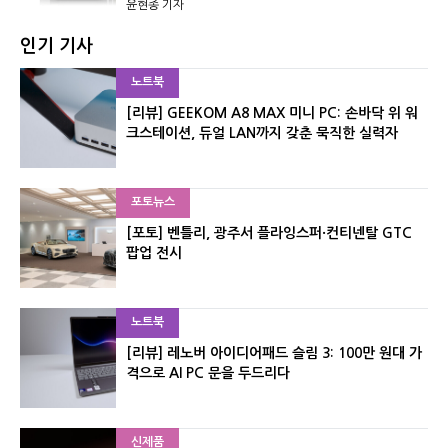
윤현종 기자
인기 기사
노트북
[리뷰] GEEKOM A8 MAX 미니 PC: 손바닥 위 워
크스테이션, 듀얼 LAN까지 갖춘 묵직한 실력자
포토뉴스
[포토] 벤틀리, 광주서 플라잉스퍼·컨티넨탈 GTC
팝업 전시
노트북
[리뷰] 레노버 아이디어패드 슬림 3: 100만 원대 가
격으로 AI PC 문을 두드리다
신제품