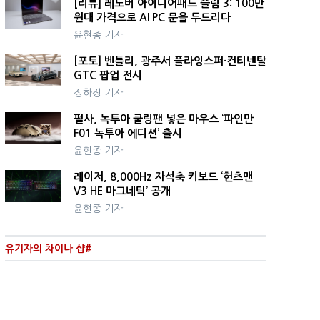
[리뷰] 레노버 아이디어패드 슬림 3: 100만
원대 가격으로 AI PC 문을 두드리다
윤현종 기자
[포토] 벤틀리, 광주서 플라잉스퍼·컨티넨탈
GTC 팝업 전시
정하정 기자
펄사, 녹투아 쿨링팬 넣은 마우스 ‘파인만
F01 녹투아 에디션’ 출시
윤현종 기자
레이저, 8,000Hz 자석축 키보드 ‘헌츠맨
V3 HE 마그네틱’ 공개
윤현종 기자
유기자의 차이나 샵#