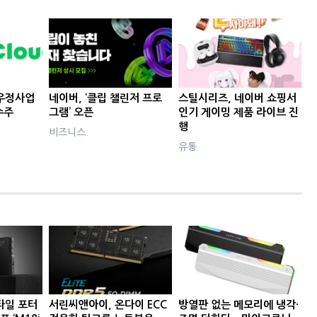
우정사업
네이버, ‘클립 챌린저 프로
스틸시리즈, 네이버 쇼핑서
수주
그램’ 오픈
인기 게이밍 제품 라이브 진
행
비즈니스
유통
타일 포터
서린씨앤아이, 온다이 ECC
방열판 없는 메모리에 냉각·