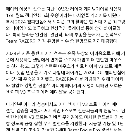
페이커 이상혁 선수는 지난 10년간 레이저 게이밍기어를 사용해
‘LoL 월드 챔피언십 5회 우승’이라는 다시없을 커리어를 이뤘다.
특히 2024 챔피언십에서 보여준 그의 활약은 현 세대 기준 최고령
의 나이임에도 불구하고 환상적인 플레이를 통해 승리를 이끌었
다. 특히 놀라운 일관성, 결단력, 타의 추종을 불허하는 실력으로
Team RAZER의 가장 유명한 선수 중 한명으로 자리매김했다.
2024년 시즌 중반 페이커 선수는 손목 부상의 어려움으로 인해 기
존에 사용하던 셋업에서 변화를 주고자 가볍고 더 편안한 마우스
를 찾게 됐고, 그렇게 선택된 마우스가 바로 바이퍼 v3 프로 제품
이다. 셋업 변경을 계기로 마침내 페이커는 2024 LOL 챔피언십에
서 5번째 우승을 차지했고, RAZER는 이를 기념하기 위해 페이커
와 협업해 강렬한 진홍색 바디에 페이커의 서명이 더해진 새로운
‘바이퍼 V3 프로 페이커 에디션’을 공개했다.
디자인뿐 아니라 성능에서도 이미 ‘바이퍼 V3 프로 페이커 에디
션’은 검증을 마쳤다. 세계적인 E스포츠 전문과들과의 협업으로 탄
생한 바이퍼 V3 프로는 가벼운 무게임에도 미세한 컨트롤이 가능
할 정도의 균형 잡힌 무게 밸런스를 자랑한다. 지능형 기능 및 1단
계 세밀 DPI 조정이 가능한 2세대 Razer Focus Pro 광학센서는