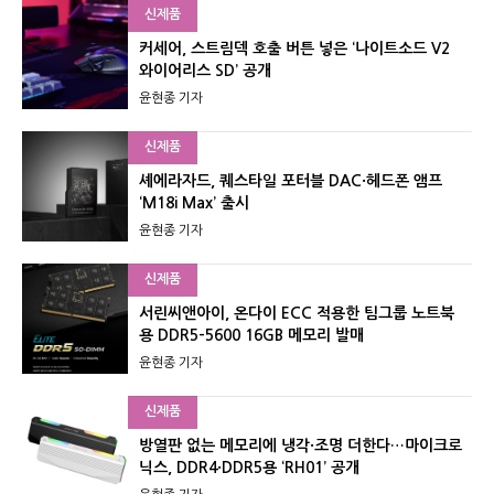
신제품
커세어, 스트림덱 호출 버튼 넣은 ‘나이트소드 V2
와이어리스 SD’ 공개
윤현종 기자
신제품
셰에라자드, 퀘스타일 포터블 DAC·헤드폰 앰프
‘M18i Max’ 출시
윤현종 기자
신제품
서린씨앤아이, 온다이 ECC 적용한 팀그룹 노트북
용 DDR5-5600 16GB 메모리 발매
윤현종 기자
신제품
방열판 없는 메모리에 냉각·조명 더한다…마이크로
닉스, DDR4·DDR5용 ‘RH01’ 공개