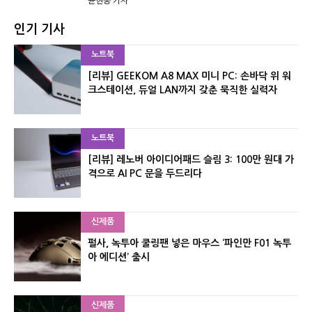
윤현종 기자
인기 기사
노트북
[리뷰] GEEKOM A8 MAX 미니 PC: 손바닥 위 워
크스테이션, 듀얼 LAN까지 갖춘 묵직한 실력자
노트북
[리뷰] 레노버 아이디어패드 슬림 3: 100만 원대 가
격으로 AI PC 문을 두드리다
신제품
펄사, 녹투아 쿨링팬 넣은 마우스 ‘파인만 F01 녹투
아 에디션’ 출시
신제품