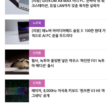
[리뷰] GEEKOM A8 MAX 미니 PC: 손바닥 위 워
크스테이션, 듀얼 LAN까지 갖춘 묵직한 실력자
노트북
[리뷰] 레노버 아이디어패드 슬림 3: 100만 원대 가
격으로 AI PC 문을 두드리다
신제품
펄사, 녹투아 쿨링팬 넣은 마우스 ‘파인만 F01 녹투
아 에디션’ 출시
신제품
레이저, 8,000Hz 자석축 키보드 ‘헌츠맨 V3 HE 마
그네틱’ 공개