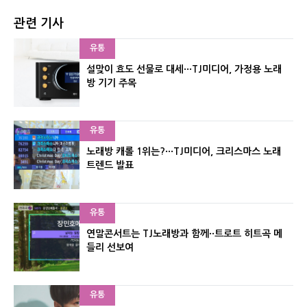
관련 기사
유통
설맞이 효도 선물로 대세···TJ미디어, 가정용 노래
방 기기 주목
유통
노래방 캐롤 1위는?···TJ미디어, 크리스마스 노래
트렌드 발표
유통
연말콘서트는 TJ노래방과 함께··트로트 히트곡 메
들리 선보여
유통