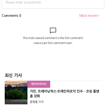
최신 기사
엔터프라이즈
가민, 트레이닝픽스·트레인히로익 인수…코칭 플랫
폼 강화
윤현종 기자