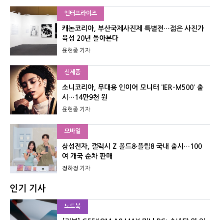
엔터프라이즈
캐논코리아, 부산국제사진제 특별전…젊은 사진가
육성 20년 돌아본다
윤현종 기자
신제품
소니코리아, 무대용 인이어 모니터 ‘IER-M500’ 출
시…14만9천 원
윤현종 기자
모바일
삼성전자, 갤럭시 Z 폴드8·플립8 국내 출시…100
여 개국 순차 판매
정하정 기자
인기 기사
노트북