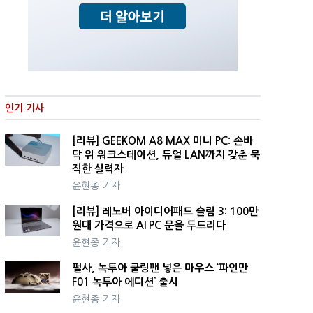
인기 기사
[리뷰] GEEKOM A8 MAX 미니 PC: 손바
닥 위 워크스테이션, 듀얼 LAN까지 갖춘 묵
직한 실력자
윤현종 기자
[리뷰] 레노버 아이디어패드 슬림 3: 100만
원대 가격으로 AI PC 문을 두드리다
윤현종 기자
펄사, 녹투아 쿨링팬 넣은 마우스 ‘파인만
F01 녹투아 에디션’ 출시
윤현종 기자