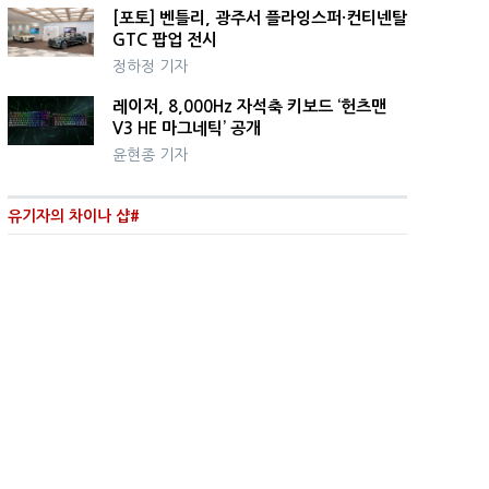
[포토] 벤틀리, 광주서 플라잉스퍼·컨티넨탈
GTC 팝업 전시
정하정 기자
레이저, 8,000Hz 자석축 키보드 ‘헌츠맨
V3 HE 마그네틱’ 공개
윤현종 기자
유기자의 차이나 샵#