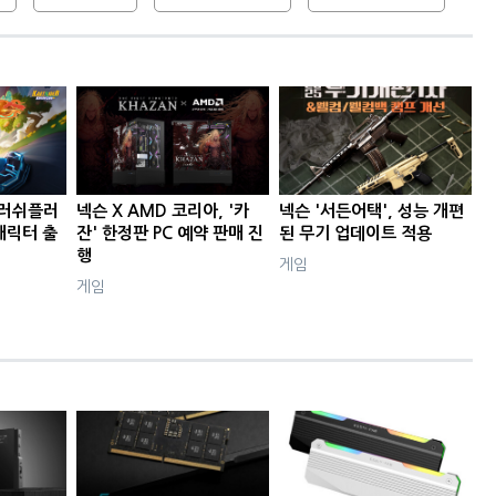
 러쉬플러
넥슨 X AMD 코리아, '카
넥슨 '서든어택', 성능 개편
 캐릭터 출
잔' 한정판 PC 예약 판매 진
된 무기 업데이트 적용
행
게임
게임