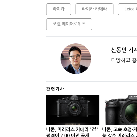
라이카
라이카 카메라
Leica
조엘 메이어로위츠
신동민 기
다양하고 흥
관련기사
니콘, 미러리스 카메라 'Zf'
니콘, 고속 초점·
펌웨어 2.00 버전 공개
능 갖춘 미러리스