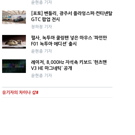
윤현종 기자
[포토] 벤틀리, 광주서 플라잉스퍼·컨티넨탈
GTC 팝업 전시
정하정 기자
펄사, 녹투아 쿨링팬 넣은 마우스 ‘파인만
F01 녹투아 에디션’ 출시
윤현종 기자
레이저, 8,000Hz 자석축 키보드 ‘헌츠맨
V3 HE 마그네틱’ 공개
윤현종 기자
유기자의 차이나 샵#