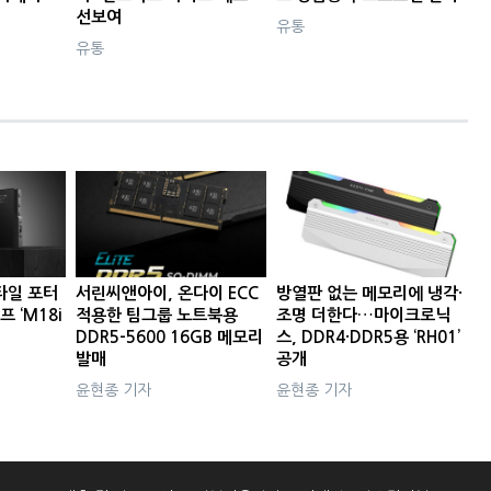
선보여
유통
유통
타일 포터
서린씨앤아이, 온다이 ECC
방열판 없는 메모리에 냉각·
프 ‘M18i
적용한 팀그룹 노트북용
조명 더한다…마이크로닉
DDR5-5600 16GB 메모리
스, DDR4·DDR5용 ‘RH01’
발매
공개
윤현종 기자
윤현종 기자