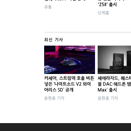
'Z5II' 출시
유통
신제품
최신 기사
커세어, 스트림덱 호출 버튼
셰에라자드, 퀘스
넣은 ‘나이트소드 V2 와이
블 DAC·헤드폰 앰
어리스 SD’ 공개
Max’ 출시
윤현종 기자
윤현종 기자