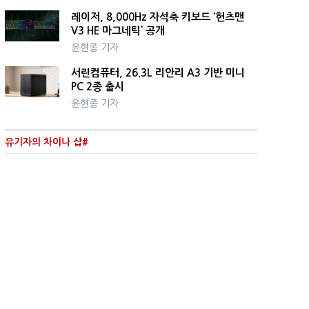
레이저, 8,000Hz 자석축 키보드 ‘헌츠맨
V3 HE 마그네틱’ 공개
윤현종 기자
서린컴퓨터, 26.3L 리안리 A3 기반 미니
PC 2종 출시
윤현종 기자
유기자의 차이나 샵#