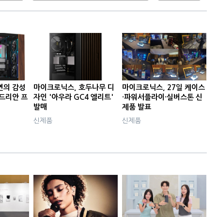
연의 감성
마이크로닉스, 호두나무 디
마이크로닉스, 27일 케이스
우드리안 프
자인 '아우라 GC4 엘리트'
·파워서플라이·실버스톤 신
발매
제품 발표
신제품
신제품