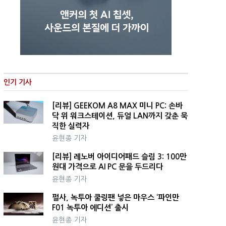
인기 기사
[리뷰] GEEKOM A8 MAX 미니 PC: 손바
닥 위 워크스테이션, 듀얼 LAN까지 갖춘 묵
직한 실력자
윤현종 기자
[리뷰] 레노버 아이디어패드 슬림 3: 100만
원대 가격으로 AI PC 문을 두드리다
윤현종 기자
펄사, 녹투아 쿨링팬 넣은 마우스 ‘파인만
F01 녹투아 에디션’ 출시
윤현종 기자