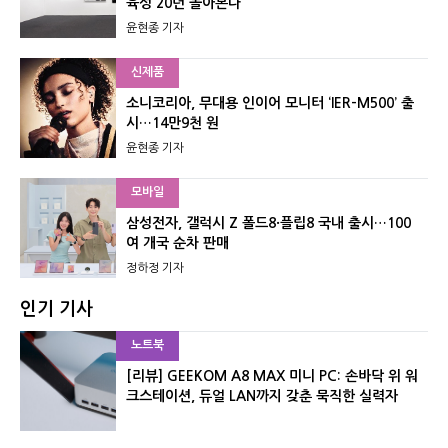
육성 20년 돌아본다
윤현종 기자
신제품
소니코리아, 무대용 인이어 모니터 ‘IER-M500’ 출
시…14만9천 원
윤현종 기자
모바일
삼성전자, 갤럭시 Z 폴드8·플립8 국내 출시…100
여 개국 순차 판매
정하정 기자
인기 기사
노트북
[리뷰] GEEKOM A8 MAX 미니 PC: 손바닥 위 워
크스테이션, 듀얼 LAN까지 갖춘 묵직한 실력자