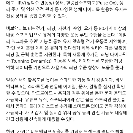
에도 HRV(심박수 변동성) 상태, 혈중산소포화도(Pulse Ox), 생
리 주기 및 임신 추적 관리 등 다양한 생체 데이터를 활용해 유저는
건강 상태를 종합 관리할 수 있다.
비보액티브 6는 걷기, 러닝, 자전거, 수영, 요가 등 80가지 이상의
내장 스포츠 앱으로 유저의 다양한 운동 루틴 수행을 돕는다. ‘데일
리 워크아웃 추천’ 기능을 통해 유저 맞춤형 걷기 운동을 제안하며,
‘가민 코치 훈련 계획’은 유저의 컨디션과 회복 상태에 따른 맞춤형
러닝 및 근력 훈련을 지원한다. 특히 새롭게 추가된 ‘러닝 다이나믹
스(Running Dynamics)’ 기능은 보폭, 케이던스를 포함한 러닝
역학 데이터를 기반으로 사용자의 러닝 수준 향상에 도움을 준다.
일상에서의 활용도를 높이는 스마트한 기능 역시 강점이다. 비보
액티브 6는 스마트폰과 연동돼 이메일, 문자, 알림을 실시간 확인
할 수 있으며, 안드로이드 사용자의 경우 워치를 통한 문자 응답도
가능하다. 유튜브 뮤직, 스포티파이와 같은 음원 스트리밍 플랫폼
에서 음악과 플레이리스트를 추가해 스마트폰 없이도 음악 감상이
가능하다. 사고 감지 및 실시간 위치 공유 등의 안전 기능도 내장돼
긴급 상황에 신속하게 대응할 수 있다.
한편, 가민은 비보액티브 6 출시를 기념해 브랜드의 웰니스 철학