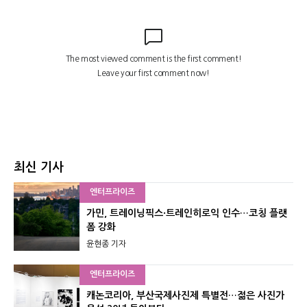
최신 기사
엔터프라이즈
가민, 트레이닝픽스·트레인히로익 인수…코칭 플랫
폼 강화
윤현종 기자
엔터프라이즈
캐논코리아, 부산국제사진제 특별전…젊은 사진가