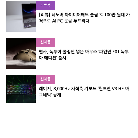
노트북
[리뷰] 레노버 아이디어패드 슬림 3: 100만 원대 가
격으로 AI PC 문을 두드리다
신제품
펄사, 녹투아 쿨링팬 넣은 마우스 ‘파인만 F01 녹투
아 에디션’ 출시
신제품
레이저, 8,000Hz 자석축 키보드 ‘헌츠맨 V3 HE 마
그네틱’ 공개
신제품
서린컴퓨터, 26.3L 리안리 A3 기반 미니 PC 2종 출
시