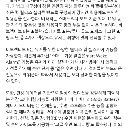
다. 가볍고 내구성이 강한 친환경 재생 알루미늄 베젤에 탈부착이
쉬운 퀵 릴리즈 실리콘 밴드로 구성되어 장시간 착용에도 편안한
착용감을 선사한다. 배터리는 스마트워치 모드 기준 최대 11일 동
안 지속돼 활동량 많은 사용자도 충전 부담 없이 사용 가능하다. 비
보액티브 6는 ▲블랙/슬레이트 ▲본/루나 골드 ▲재스퍼 그린 ▲
핑크 던 총 4가지 색상으로 유저는 취향에 맞춰 선택할 수 있다.
비보액티브 6는 유저를 위한 다양한 웰니스 및 헬스케어 기능을
자랑한다. 새롭게 추가된 ‘스마트 기상 알람(Smart Wake
Alarm)’ 기능은 유저가 미리 설정한 기상 시간 범위에서 최적의
시점을 감지해 수면 단계 중 ‘얕은 수면 상태’에 접어들면 부드러운
진동으로 깨워준다. 따라서 사용자는 보다 상쾌한 아침을 맞이할
수 있다.
또한, 건강 데이터를 기반으로 일상의 컨디션을 정밀하게 파악하
는 건강 모니터링 기능을 지원한다. ‘바디 배터리(Body Battery)
에너지 모니터링’은 신체활동, 수면, 스트레스 수준 등을 종합해
실시간 에너지 상태를 보여주며 맞춤형 체력 관리 인사이트를 제
시한다. 선잠, 깊은 잠, 렘(REM) 수면 패턴을 분석하고 수면 점수
및 수면 가이드를 제공하는 ‘고급 수면 모니터링’도 탑재됐다. 이외