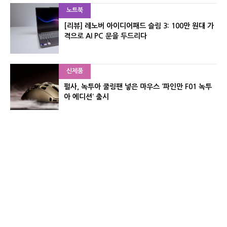
노트북
[리뷰] 레노버 아이디어패드 슬림 3: 100만 원대 가
격으로 AI PC 문을 두드리다
신제품
펄사, 녹투아 쿨링팬 넣은 마우스 ‘파인만 F01 녹투
아 에디션’ 출시
신제품
레이저, 8,000Hz 자석축 키보드 ‘헌츠맨 V3 HE 마
그네틱’ 공개
유기자의 차이나 샵#
CNET KOREA IS OPERATED BY MONEY TODAY GROUP