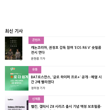
최신 기사
콘텐츠
캐논코리아, 권정호 감독 참여 ‘EOS R6 V’ 숏필름
전시 연다
윤현종 기자
유통
BAT로스만스, ‘글로 하이퍼 프로+’ 공개…예열 시
간 2배 빨라졌다
정하정 기자
신제품
벨킨, 갤럭시 Z8 시리즈 출시 기념 액정 보호필름·