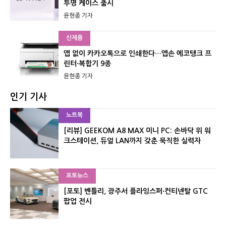
투명 케이스 출시
윤현종 기자
신제품
앱 없이 카카오톡으로 인쇄한다…엡손 에코탱크 프
린터·복합기 9종
윤현종 기자
인기 기사
노트북
[리뷰] GEEKOM A8 MAX 미니 PC: 손바닥 위 워
크스테이션, 듀얼 LAN까지 갖춘 묵직한 실력자
포토뉴스
[포토] 벤틀리, 광주서 플라잉스퍼·컨티넨탈 GTC
팝업 전시