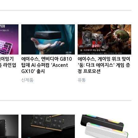
게이밍기
에이수스, 엔비디아 GB10
에이수스, 게이밍 위크 맞이
통 라인업
탑재 AI 슈퍼컴 'Ascent
'둠: 다크 에이지스' 게임 증
GX10' 출시
정 프로모션
신제품
유통