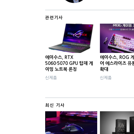
관련기사
에이수스, RTX
에이수스, ROG 
5060·5070 GPU 탑재 게
어 에스라이즈 유
이밍 노트북 론칭
확대
신제품
신제품
최신 기사