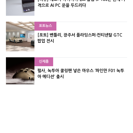
격으로 AI PC 문을 두드리다
포토뉴스
[포토] 벤틀리, 광주서 플라잉스퍼·컨티넨탈 GTC
팝업 전시
신제품
펄사, 녹투아 쿨링팬 넣은 마우스 ‘파인만 F01 녹투
아 에디션’ 출시
신제품
레이저, 8,000Hz 자석축 키보드 ‘헌츠맨 V3 HE 마
그네틱’ 공개
유기자의 차이나 샵#