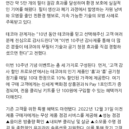
연간 약 5만 개의 필터 절감 효과를 달성하며 환경 보호에 실질적
인 기여를 해왔다. 필터 생산과 폐기 과정에서 발생하는 자원 낭비
와 오염을 줄인 친환경 행보로, 지속 가능한 기술의 모범 사례로
주목받고 있다.
테코야 관계자는 “10년 동안 테코야를 믿고 선택해주신 고객 여러
분께 진심으로 감사드린다”며 “이번 10주년 감사제를 통해 더 많
은 분들이 테코야의 무필터 기술과 공기 청정 효과를 직접 경험하
셨으면 한다”고 전했다.
이번 10주년 기념 이벤트는 총 세 가지로 구성된다. 먼저, ‘고객 감
사 할인 프로모션’에서는 테코야의 인기 제품인 ‘홈’과 ‘룸’ 공기청
정기를 매일 10대 한정으로 10% 할인된 가격에 제공한다. 여기
에 구매 고객에게는 신세계 백화점 상품권과 N Pay 1포인트가 증
정되며, 전용 클리닝 키트를 단 100원에 구입할 수 있는 혜택까지
더해진다.
기존 고객을 위한 특별 혜택도 마련됐다. 2022년 12월 31일 이전
제품 구매자에게는 무상 제품 점검 서비스를 제공해 ▲성능 점검
▲음이온 방출량 확인 ▲내외부 클리닝 및 살균 ▲소모품 수명 점
검 등 종합적인 유지관리 솔루션을 지원한다. 이를 통해 장기 고객