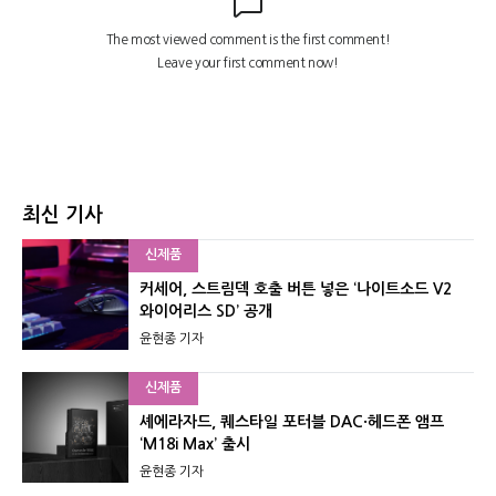
최신 기사
신제품
커세어, 스트림덱 호출 버튼 넣은 ‘나이트소드 V2
와이어리스 SD’ 공개
윤현종 기자
신제품
셰에라자드, 퀘스타일 포터블 DAC·헤드폰 앰프
‘M18i Max’ 출시
윤현종 기자