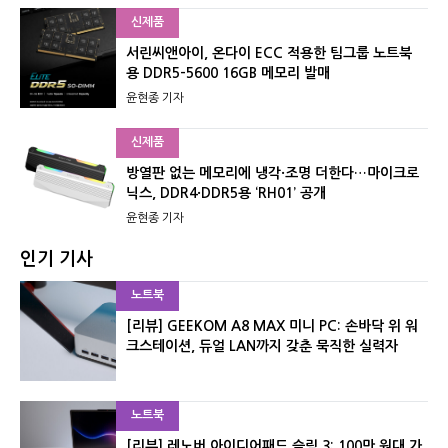
신제품
서린씨앤아이, 온다이 ECC 적용한 팀그룹 노트북
용 DDR5-5600 16GB 메모리 발매
윤현종 기자
신제품
방열판 없는 메모리에 냉각·조명 더한다…마이크로
닉스, DDR4·DDR5용 ‘RH01’ 공개
윤현종 기자
인기 기사
노트북
[리뷰] GEEKOM A8 MAX 미니 PC: 손바닥 위 워
크스테이션, 듀얼 LAN까지 갖춘 묵직한 실력자
노트북
[리뷰] 레노버 아이디어패드 슬림 3: 100만 원대 가