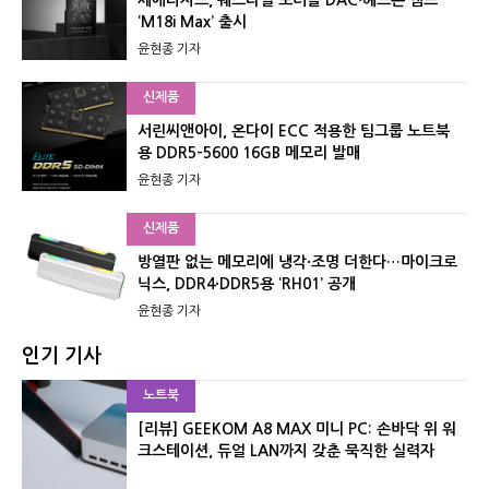
셰에라자드, 퀘스타일 포터블 DAC·헤드폰 앰프
‘M18i Max’ 출시
윤현종 기자
신제품
서린씨앤아이, 온다이 ECC 적용한 팀그룹 노트북
용 DDR5-5600 16GB 메모리 발매
윤현종 기자
신제품
방열판 없는 메모리에 냉각·조명 더한다…마이크로
닉스, DDR4·DDR5용 ‘RH01’ 공개
윤현종 기자
인기 기사
노트북
[리뷰] GEEKOM A8 MAX 미니 PC: 손바닥 위 워
크스테이션, 듀얼 LAN까지 갖춘 묵직한 실력자