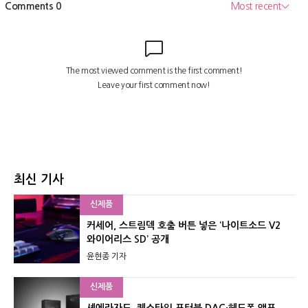
최신 기사
신제품
커세어, 스트림덱 호출 버튼 넣은 ‘나이트소드 V2
와이어리스 SD’ 공개
윤현종 기자
신제품