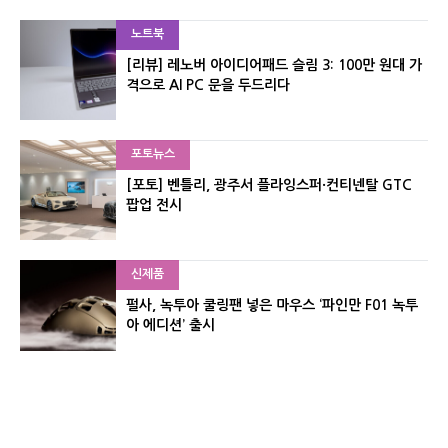
노트북
[리뷰] 레노버 아이디어패드 슬림 3: 100만 원대 가
격으로 AI PC 문을 두드리다
포토뉴스
[포토] 벤틀리, 광주서 플라잉스퍼·컨티넨탈 GTC
팝업 전시
신제품
펄사, 녹투아 쿨링팬 넣은 마우스 ‘파인만 F01 녹투
아 에디션’ 출시
신제품
레이저, 8,000Hz 자석축 키보드 ‘헌츠맨 V3 HE 마
그네틱’ 공개