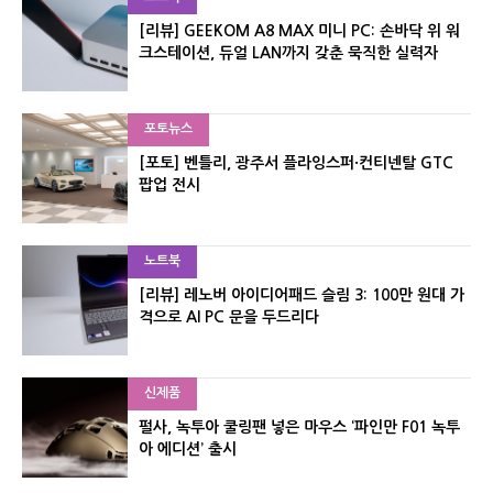
[리뷰] GEEKOM A8 MAX 미니 PC: 손바닥 위 워
크스테이션, 듀얼 LAN까지 갖춘 묵직한 실력자
포토뉴스
[포토] 벤틀리, 광주서 플라잉스퍼·컨티넨탈 GTC
팝업 전시
노트북
[리뷰] 레노버 아이디어패드 슬림 3: 100만 원대 가
격으로 AI PC 문을 두드리다
신제품
펄사, 녹투아 쿨링팬 넣은 마우스 ‘파인만 F01 녹투
아 에디션’ 출시