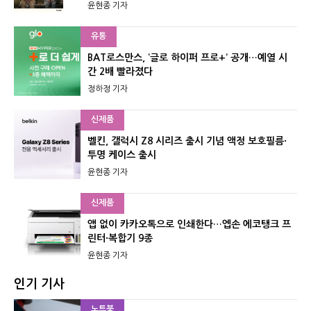
윤현종 기자
유통
BAT로스만스, ‘글로 하이퍼 프로+’ 공개…예열 시
간 2배 빨라졌다
정하정 기자
신제품
벨킨, 갤럭시 Z8 시리즈 출시 기념 액정 보호필름·
투명 케이스 출시
윤현종 기자
신제품
앱 없이 카카오톡으로 인쇄한다…엡손 에코탱크 프
린터·복합기 9종
윤현종 기자
인기 기사
노트북