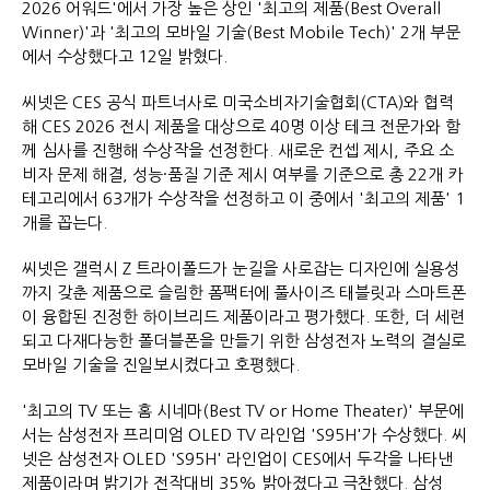
2026 어워드'에서 가장 높은 상인 '최고의 제품(Best Overall
Winner)'과 '최고의 모바일 기술(Best Mobile Tech)' 2개 부문
에서 수상했다고 12일 밝혔다.
씨넷은 CES 공식 파트너사로 미국소비자기술협회(CTA)와 협력
해 CES 2026 전시 제품을 대상으로 40명 이상 테크 전문가와 함
께 심사를 진행해 수상작을 선정한다. 새로운 컨셉 제시, 주요 소
비자 문제 해결, 성능·품질 기준 제시 여부를 기준으로 총 22개 카
테고리에서 63개가 수상작을 선정하고 이 중에서 '최고의 제품' 1
개를 꼽는다.
씨넷은 갤럭시 Z 트라이폴드가 눈길을 사로잡는 디자인에 실용성
까지 갖춘 제품으로 슬림한 폼팩터에 풀사이즈 태블릿과 스마트폰
이 융합된 진정한 하이브리드 제품이라고 평가했다. 또한, 더 세련
되고 다재다능한 폴더블폰을 만들기 위한 삼성전자 노력의 결실로
모바일 기술을 진일보시켰다고 호평했다.
'최고의 TV 또는 홈 시네마(Best TV or Home Theater)' 부문에
서는 삼성전자 프리미엄 OLED TV 라인업 'S95H'가 수상했다. 씨
넷은 삼성전자 OLED 'S95H' 라인업이 CES에서 두각을 나타낸
제품이라며 밝기가 전작대비 35% 밝아졌다고 극찬했다. 삼성