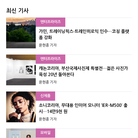
최신 기사
엔터프라이즈
가민, 트레이닝픽스·트레인히로익 인수…코칭 플랫
폼 강화
윤현종 기자
엔터프라이즈
캐논코리아, 부산국제사진제 특별전…젊은 사진가
육성 20년 돌아본다
윤현종 기자
신제품
소니코리아, 무대용 인이어 모니터 ‘IER-M500’ 출
시…14만9천 원
윤현종 기자
모바일