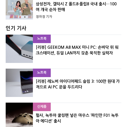
삼성전자, 갤럭시 Z 폴드8·플립8 국내 출시…100
여 개국 순차 판매
정하정 기자
인기 기사
노트북
[리뷰] GEEKOM A8 MAX 미니 PC: 손바닥 위 워
크스테이션, 듀얼 LAN까지 갖춘 묵직한 실력자
노트북
[리뷰] 레노버 아이디어패드 슬림 3: 100만 원대 가
격으로 AI PC 문을 두드리다
신제품
펄사, 녹투아 쿨링팬 넣은 마우스 ‘파인만 F01 녹투
아 에디션’ 출시