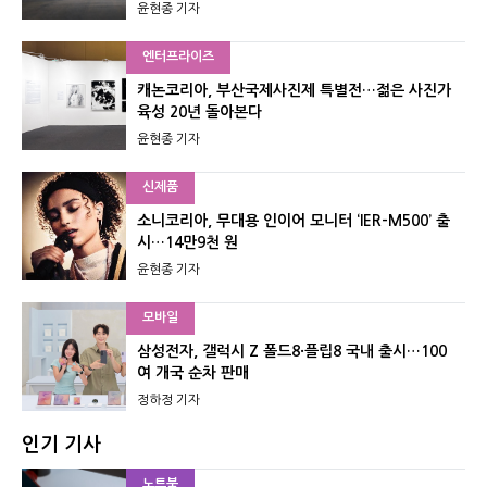
윤현종 기자
엔터프라이즈
캐논코리아, 부산국제사진제 특별전…젊은 사진가
육성 20년 돌아본다
윤현종 기자
신제품
소니코리아, 무대용 인이어 모니터 ‘IER-M500’ 출
시…14만9천 원
윤현종 기자
모바일
삼성전자, 갤럭시 Z 폴드8·플립8 국내 출시…100
여 개국 순차 판매
정하정 기자
인기 기사
노트북