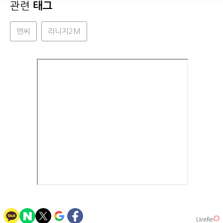
관련
태그
엔씨
리니지2M