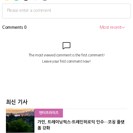
최신 기사
엔터프라이즈
가민, 트레이닝픽스·트레인히로익 인수…코칭 플랫
폼 강화