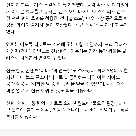
먼저 이도류 클래스 스킬이 대폭 개편됐다. 공격 적중 시 파티원에
게 이로운 효과를 제공하는 ‘댄스 오브 마이트’와 스킬 피해 감소
및 넉백 면역 효과를 적용한 ‘센티널 소드’, 다수 대상 공격으로 변
경된 ‘레이저 슬래시’ 등이 포함됐다. 신규 스킬 ‘소닉 러시’도 추가
됐다.
엔씨는 이도류 리부트를 기념해 오는 6월 10일까지 ‘프리 클래스
체인지(전체)’ 이벤트를 진행한다. 이용자는 기간 동안 원하는 클
래스로 자유롭게 변경할 수 있다.
신규 협동 콘텐츠 ‘미미르의 연구실’도 추가됐다. 최대 8명이 제한
시간 안에 보스 몬스터 ‘미미르’를 공략하는 타임 어택 레이드다.
공략 성공 시 ‘화려한 탈 것 획득권’을 얻을 수 있으며, 시즌 패스
미션 완료 시 신규 희귀 탈 것도 획득 가능하다.
한편, 엔씨는 향후 업데이트로 오리진 월드에 ‘물오름 광장’, 리저
브 월드에 ‘불타는 계곡’, 라울·데스나이트 서버에 ‘신념의 탑’ 등을
추가할 예정이다.