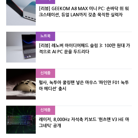
[리뷰] GEEKOM A8 MAX 미니 PC: 손바닥 위 워
크스테이션, 듀얼 LAN까지 갖춘 묵직한 실력자
노트북
[리뷰] 레노버 아이디어패드 슬림 3: 100만 원대 가
격으로 AI PC 문을 두드리다
신제품
펄사, 녹투아 쿨링팬 넣은 마우스 ‘파인만 F01 녹투
아 에디션’ 출시
신제품
레이저, 8,000Hz 자석축 키보드 ‘헌츠맨 V3 HE 마
그네틱’ 공개