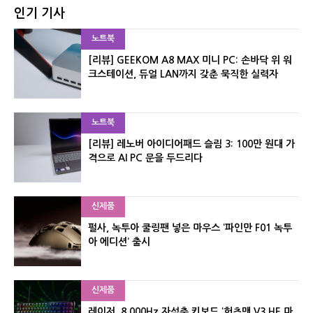
인기 기사
노트북
[리뷰] GEEKOM A8 MAX 미니 PC: 손바닥 위 워
크스테이션, 듀얼 LAN까지 갖춘 묵직한 실력자
노트북
[리뷰] 레노버 아이디어패드 슬림 3: 100만 원대 가
격으로 AI PC 문을 두드리다
신제품
펄사, 녹투아 쿨링팬 넣은 마우스 ‘파인만 F01 녹투
아 에디션’ 출시
신제품
레이저, 8,000Hz 자석축 키보드 ‘헌츠맨 V3 HE 마