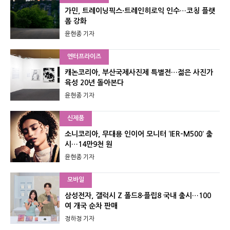
가민, 트레이닝픽스·트레인히로익 인수…코칭 플랫
폼 강화
윤현종 기자
엔터프라이즈
캐논코리아, 부산국제사진제 특별전…젊은 사진가
육성 20년 돌아본다
윤현종 기자
신제품
소니코리아, 무대용 인이어 모니터 ‘IER-M500’ 출
시…14만9천 원
윤현종 기자
모바일
삼성전자, 갤럭시 Z 폴드8·플립8 국내 출시…100
여 개국 순차 판매
정하정 기자