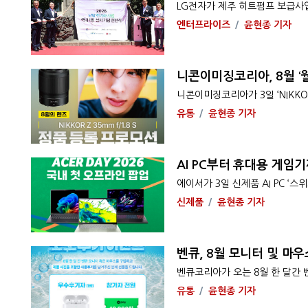
LG전자가 제주 히트펌프 보급사업
엔터프라이즈
윤현종 기자
니콘이미징코리아, 8월 ‘월
니콘이미징코리아가 3일 ‘NIKKOR Z 
유통
윤현종 기자
AI PC부터 휴대용 게임기
에이서가 3일 신제품 AI PC ‘스위
신제품
윤현종 기자
벤큐, 8월 모니터 및 마우
벤큐코리아가 오는 8월 한 달간 
유통
윤현종 기자