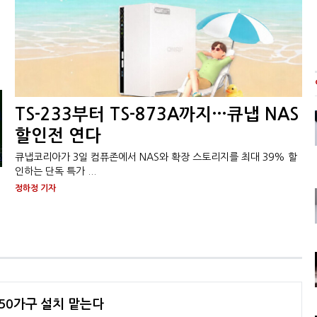
혜
TS-233부터 TS-873A까지…큐냅 NAS
할인전 연다
큐냅코리아가 3일 컴퓨존에서 NAS와 확장 스토리지를 최대 39% 할
인하는 단독 특가 ...
정하정 기자
450가구 설치 맡는다