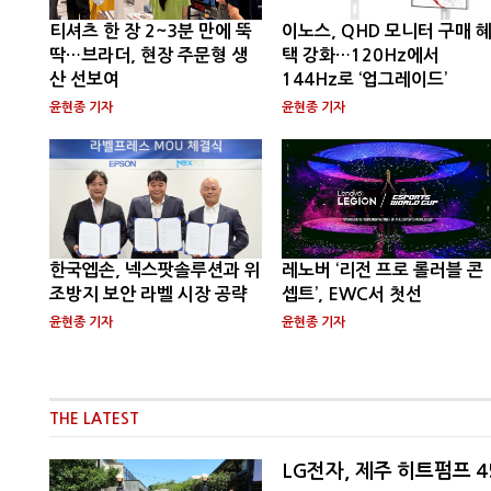
티셔츠 한 장 2~3분 만에 뚝
이노스, QHD 모니터 구매 
딱…브라더, 현장 주문형 생
택 강화…120Hz에서
산 선보여
144Hz로 ‘업그레이드’
윤현종 기자
윤현종 기자
한국엡손, 넥스팟솔루션과 위
레노버 ‘리전 프로 롤러블 콘
조방지 보안 라벨 시장 공략
셉트’, EWC서 첫선
윤현종 기자
윤현종 기자
THE LATEST
LG전자, 제주 히트펌프 