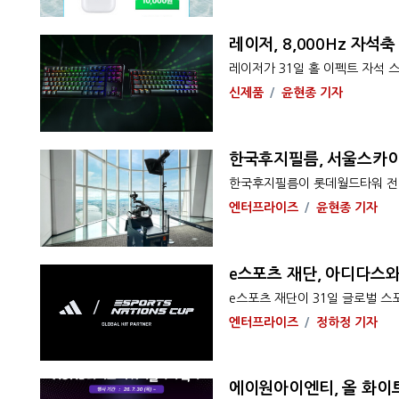
레이저, 8,000Hz 자석축
레이저가 31일 홀 이펙트 자석 스
신제품
윤현종 기자
한국후지필름, 서울스카이
한국후지필름이 롯데월드타워 전망대
엔터프라이즈
윤현종 기자
e스포츠 재단, 아디다스와
e스포츠 재단이 31일 글로벌 스포
엔터프라이즈
정하정 기자
에이원아이엔티, 올 화이