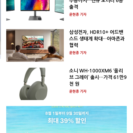
무용까지…벤큐 모니터 6종
출격
윤현종 기자
삼성전자, HDR10+ 어드밴
스드 생태계 확대…아마존과
협력
윤현종 기자
소니 WH-1000XM6 ‘올리
브 그레이’ 출시…가격 61만9
천 원
윤현종 기자