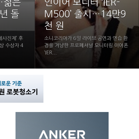
…젊은
인이어 모니터 ‘IER-
년 돌
M500’ 출시…14만9
천 원
제사진제’ 후
소니코리아가 6일 라이브 공연과 연습 환
상 수상자 4
경을 겨냥한 프로페셔널 모니터링 이어폰
‘IER...