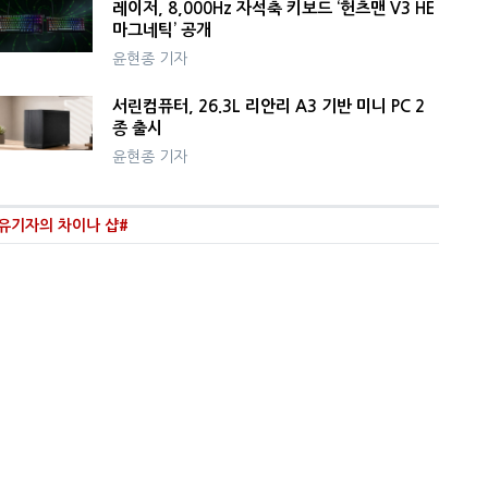
레이저, 8,000Hz 자석축 키보드 ‘헌츠맨 V3 HE
마그네틱’ 공개
윤현종 기자
서린컴퓨터, 26.3L 리안리 A3 기반 미니 PC 2
종 출시
윤현종 기자
유기자의 차이나 샵#