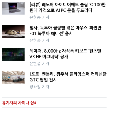
[리뷰] 레노버 아이디어패드 슬림 3: 100만
원대 가격으로 AI PC 문을 두드리다
윤현종 기자
펄사, 녹투아 쿨링팬 넣은 마우스 ‘파인만
F01 녹투아 에디션’ 출시
윤현종 기자
레이저, 8,000Hz 자석축 키보드 ‘헌츠맨
V3 HE 마그네틱’ 공개
윤현종 기자
[포토] 벤틀리, 광주서 플라잉스퍼·컨티넨탈
GTC 팝업 전시
정하정 기자
유기자의 차이나 샵#