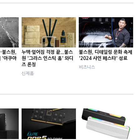
··불스원,
누액·엎어짐 걱정 끝...불스
불스원, 디테일링 문화 축제
 '아쿠아
원 '그라스 인스틱 홈' 와디
'2024 샤인 페스타' 성료
즈 론칭
비즈니스
신제품