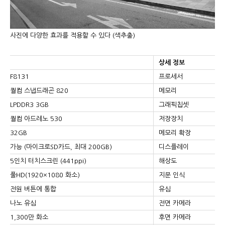
사진에 다양한 효과를 적용할 수 있다 (색추출)
상세 정보
F8131
프로세서
퀄컴 스냅드래곤 820
메모리
LPDDR3 3GB
그래픽칩셋
퀄컴 아드레노 530
저장장치
32GB
메모리 확장
가능 (마이크로SD카드, 최대 200GB)
디스플레이
5인치 터치스크린 (441ppi)
해상도
풀HD(1920×1080 화소)
지문 인식
전원 버튼에 통합
유심
나노 유심
전면 카메라
1,300만 화소
후면 카메라