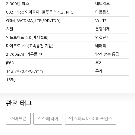
2,300만 화소
네트워크
802.11ac 와이파이, 블루투스 4.2, NFC
이동통신
GSM, WCDMA, LTE(FDD/TDD)
VoLTE
지원
운영체제
안드로이드 6.0(마시멜로)
연결단자
마이크로USB(고속충전 지원)
배터리
2,700mAh 리튬폴리머
방진·방수 등급
IP68
크기
143.7×70.4×8.7mm
무게
165g
관련
태그
스마트폰
엑스페리아
엑스페리아 X 퍼포먼스