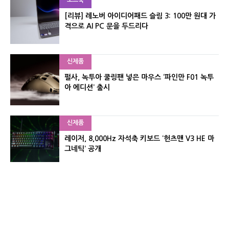
[리뷰] 레노버 아이디어패드 슬림 3: 100만 원대 가
격으로 AI PC 문을 두드리다
신제품
펄사, 녹투아 쿨링팬 넣은 마우스 ‘파인만 F01 녹투
아 에디션’ 출시
신제품
레이저, 8,000Hz 자석축 키보드 ‘헌츠맨 V3 HE 마
그네틱’ 공개
신제품
서린컴퓨터, 26.3L 리안리 A3 기반 미니 PC 2종 출
시