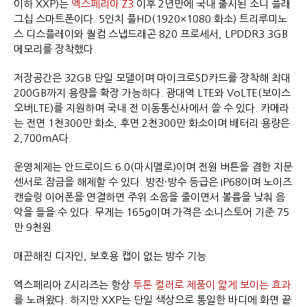
이하 XXP)는
엑스페리아 Z3
이후 2년만에 국내 출시된 소니 플래
그십 스마트폰이다. 5인치 풀HD(1920×1080 화소) 트리루미노
스 디스플레이와 퀄컴 스냅드래곤 820 프로세서, LPDDR3 3GB
메모리를 장착했다.
저장공간은 32GB 단일 모델이며 마이크로SD카드를 장착해 최대
200GB까지 용량을 확장 가능하다. 광대역 LTE와 VoLTE(보이스
오버LTE)를 지원하며 국내 전 이동통신사에서 쓸 수 있다. 카메라
는 전면 1천300만 화소, 후면 2천300만 화소이며 배터리 용량은
2,700mA다.
운영체제는 안드로이드 6.0(마시멜로)이며 전원 버튼을 겸한 지문
센서로 잠금을 해제할 수 있다. 방진·방수 등급은 IP68이며 노이즈
캔슬링 이어폰을 연결하면 주위 소음을 줄이면서 볼륨을 낮춰 음
악을 들을 수 있다. 무게는 165g이며 가격은 소니스토어 기준 75
만 9천원.
매끈해진 디자인, 보호용 캡이 없는 방수 기능
엑스페리아 Z시리즈는 항상
투톤 컬러로 제품이 얇게 보이는 효과
를 노려왔다. 하지만 XXP는 단일 색상으로 통일한 바디에 화면 끝