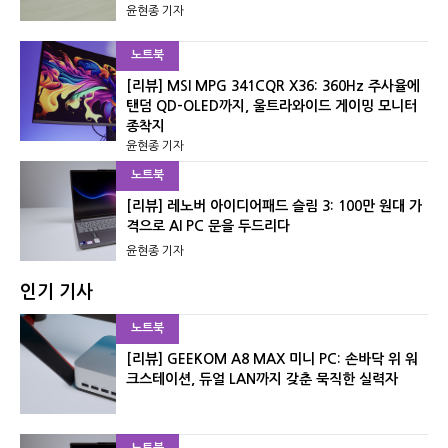
윤현종 기자
노트북
[리뷰] MSI MPG 341CQR X36: 360Hz 주사율에
탠덤 QD-OLED까지, 울트라와이드 게이밍 모니터
종착지
윤현종 기자
노트북
[리뷰] 레노버 아이디어패드 슬림 3: 100만 원대 가
격으로 AI PC 문을 두드리다
윤현종 기자
인기 기사
노트북
[리뷰] GEEKOM A8 MAX 미니 PC: 손바닥 위 워
크스테이션, 듀얼 LAN까지 갖춘 묵직한 실력자
노트북