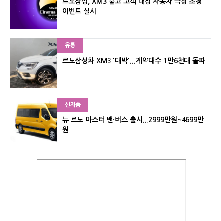
르노삼성, XM3 출고 고객 대상 자동차 극장 초청
이벤트 실시
유통
르노삼성차 XM3 '대박'...계약대수 1만6천대 돌파
신제품
뉴 르노 마스터 밴·버스 출시...2999만원~4699만
원