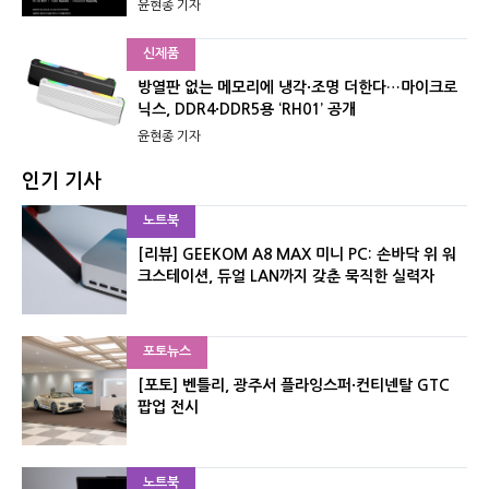
윤현종 기자
신제품
방열판 없는 메모리에 냉각·조명 더한다…마이크로
닉스, DDR4·DDR5용 ‘RH01’ 공개
윤현종 기자
인기 기사
노트북
[리뷰] GEEKOM A8 MAX 미니 PC: 손바닥 위 워
크스테이션, 듀얼 LAN까지 갖춘 묵직한 실력자
포토뉴스
[포토] 벤틀리, 광주서 플라잉스퍼·컨티넨탈 GTC
팝업 전시
노트북