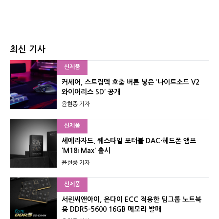
최신 기사
신제품
커세어, 스트림덱 호출 버튼 넣은 ‘나이트소드 V2
와이어리스 SD’ 공개
윤현종 기자
신제품
셰에라자드, 퀘스타일 포터블 DAC·헤드폰 앰프
‘M18i Max’ 출시
윤현종 기자
신제품
서린씨앤아이, 온다이 ECC 적용한 팀그룹 노트북
용 DDR5-5600 16GB 메모리 발매