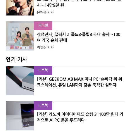
시…14만9천 원
윤현종 기자
모바일
삼성전자, 갤럭시 Z 폴드8·플립8 국내 출시…100
여 개국 순차 판매
정하정 기자
인기 기사
노트북
[리뷰] GEEKOM A8 MAX 미니 PC: 손바닥 위 워
크스테이션, 듀얼 LAN까지 갖춘 묵직한 실력자
노트북
[리뷰] 레노버 아이디어패드 슬림 3: 100만 원대 가
격으로 AI PC 문을 두드리다