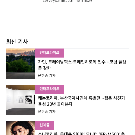
최신 기사
엔터프라이즈
가민, 트레이닝픽스·트레인히로익 인수…코칭 플랫
폼 강화
윤현종 기자
엔터프라이즈
캐논코리아, 부산국제사진제 특별전…젊은 사진가
육성 20년 돌아본다
윤현종 기자
신제품
소니코리아, 무대용 인이어 모니터 ‘IER-M500’ 출