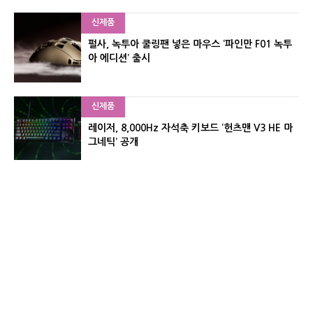
신제품
펄사, 녹투아 쿨링팬 넣은 마우스 ‘파인만 F01 녹투
아 에디션’ 출시
신제품
레이저, 8,000Hz 자석축 키보드 ‘헌츠맨 V3 HE 마
그네틱’ 공개
신제품
서린컴퓨터, 26.3L 리안리 A3 기반 미니 PC 2종 출
시
유기자의 차이나 샵#
CNET KOREA IS OPERATED BY MONEY TODAY GROUP