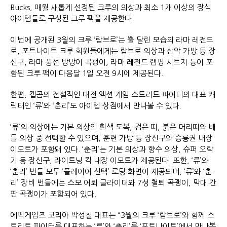
Bucks, 매월 새롭게 선정된 크루의 의상과 최소 1개 이상의 장식
아이템들로 구성된 크루 팩을 제공한다.
이번에 공개된 3월의 크루 ‘람브로’는 뿔 달린 모습의 라마 레전드
로, 포트나이트 크루 회원들에게는 람브로 의상과 산악 가방 등 장
신구, 라마 풍선 방망이 곡괭이, 라마 레전드 랩핑 시트지 등이 포
함된 크루 팩이 다음달 1일 오전 9시에 제공된다.
한편, 캡콤의 전설적인 대전 액션 게임 스트리트 파이터의 대표 캐
릭터인 ‘류’와 ‘춘리’도 아이템 상점에서 만나볼 수 있다.
‘류’의 의상에는 기본 의상인 흰색 도복, 검은 띠, 붉은 머리띠와 배
틀 의상 중 선택할 수 있으며, 훈련 가방 등 장신구와 승룡권 내장
이모트가 포함돼 있다. ‘춘리’는 기본 의상과 향수 의상, 슈퍼 오락
기 등 장신구, 라이트닝 킥 내장 이모트가 제공된다. 또한, ‘류’와
‘춘리’ 번들 모두 ‘플레이어 선택’ 로딩 화면이 제공되며, ‘류’와 ‘춘
리’ 장비 번들에는 스모 어뢰 글라이더와 7성 철퇴 곡괭이, 막대 간
판 곡괭이가 포함되어 있다.
에픽게임즈 코리아 박성철 대표는 “3월의 크루 ‘람브로’와 함께 스
트리트 파이터를 대표하는 ‘류’와 ‘춘리’를 ‘포트나이트’에서 만나볼