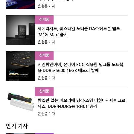
윤현종 기자
신제품
셰에라자드, 퀘스타일 포터블 DAC·헤드폰 앰프
‘M18i Max’ 출시
윤현종 기자
신제품
서린씨앤아이, 온다이 ECC 적용한 팀그룹 노트북
용 DDR5-5600 16GB 메모리 발매
윤현종 기자
신제품
방열판 없는 메모리에 냉각·조명 더한다…마이크로
닉스, DDR4·DDR5용 ‘RH01’ 공개
윤현종 기자
인기 기사