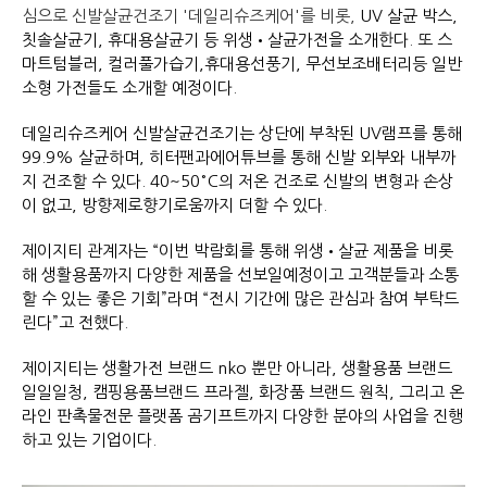
심으로 신발살균건조기 '데일리슈즈케어'를 비롯,
UV 살균 박스,
칫솔살균기, 휴대용살균기 등 위생•살균가전을 소개한다. 또 스
마트텀블러, 컬러풀가습기,휴대용선풍기, 무선보조배터리등 일반
소형 가전들도 소개할 예정이다.
데일리슈즈케어 신발살균건조기는 상단에 부착된 UV램프를 통해
99.9% 살균하며, 히터팬과에어튜브를 통해 신발 외부와 내부까
지 건조할 수 있다. 40~50°C의 저온 건조로 신발의 변형과 손상
이 없고, 방향제로향기로움까지 더할 수 있다.
제이지티 관계자는 “이번 박람회를 통해 위생•살균 제품을 비롯
해 생활용품까지 다양한 제품을 선보일예정이고 고객분들과 소통
할 수 있는 좋은 기회”라며 “전시 기간에 많은 관심과 참여 부탁드
린다”고 전했다.
제이지티는 생활가전 브랜드 nko 뿐만 아니라, 생활용품 브랜드
일일일청, 캠핑용품브랜드 프라젤, 화장품 브랜드 원칙, 그리고 온
라인 판촉물전문 플랫폼 곰기프트까지 다양한 분야의 사업을 진행
하고 있는 기업이다.