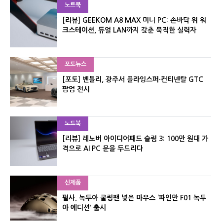
노트북
[리뷰] GEEKOM A8 MAX 미니 PC: 손바닥 위 워
크스테이션, 듀얼 LAN까지 갖춘 묵직한 실력자
포토뉴스
[포토] 벤틀리, 광주서 플라잉스퍼·컨티넨탈 GTC
팝업 전시
노트북
[리뷰] 레노버 아이디어패드 슬림 3: 100만 원대 가
격으로 AI PC 문을 두드리다
신제품
펄사, 녹투아 쿨링팬 넣은 마우스 ‘파인만 F01 녹투
아 에디션’ 출시