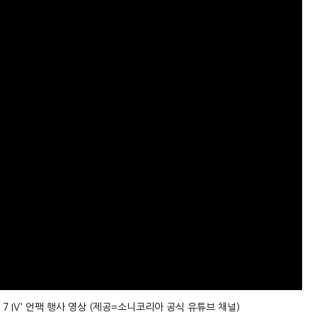
 7 IV' 언팩 행사 영상 (제공=소니코리아 공식 유튜브 채널)