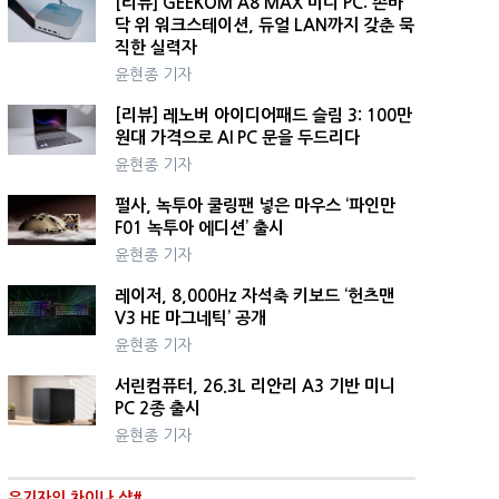
[리뷰] GEEKOM A8 MAX 미니 PC: 손바
닥 위 워크스테이션, 듀얼 LAN까지 갖춘 묵
직한 실력자
윤현종 기자
[리뷰] 레노버 아이디어패드 슬림 3: 100만
원대 가격으로 AI PC 문을 두드리다
윤현종 기자
펄사, 녹투아 쿨링팬 넣은 마우스 ‘파인만
F01 녹투아 에디션’ 출시
윤현종 기자
레이저, 8,000Hz 자석축 키보드 ‘헌츠맨
V3 HE 마그네틱’ 공개
윤현종 기자
서린컴퓨터, 26.3L 리안리 A3 기반 미니
PC 2종 출시
윤현종 기자
유기자의 차이나 샵#