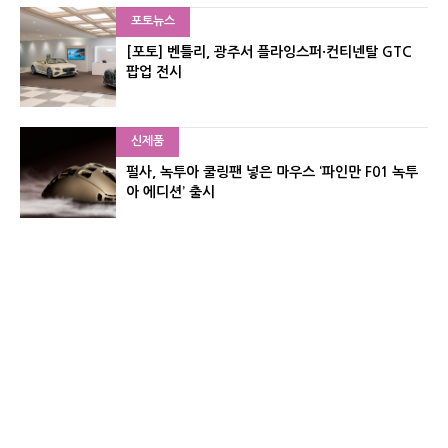
포토뉴스
[포토] 벤틀리, 광주서 플라잉스퍼·컨티넨탈 GTC
팝업 전시
신제품
펄사, 녹투아 쿨링팬 넣은 마우스 ‘파인만 F01 녹투
아 에디션’ 출시
신제품
레이저, 8,000Hz 자석축 키보드 ‘헌츠맨 V3 HE 마
그네틱’ 공개
유기자의 차이나 샵#
CNET KOREA IS OPERATED BY MONEY TODAY GROUP