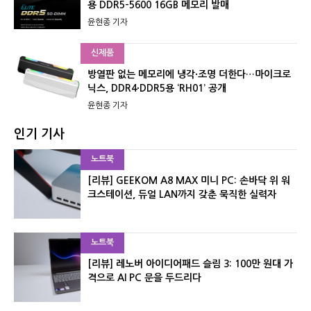
용 DDR5-5600 16GB 메모리 발매
윤현종 기자
신제품
방열판 없는 메모리에 냉각·조명 더한다…마이크로
닉스, DDR4·DDR5용 ‘RH01’ 공개
윤현종 기자
인기 기사
노트북
[리뷰] GEEKOM A8 MAX 미니 PC: 손바닥 위 워
크스테이션, 듀얼 LAN까지 갖춘 묵직한 실력자
노트북
[리뷰] 레노버 아이디어패드 슬림 3: 100만 원대 가
격으로 AI PC 문을 두드리다