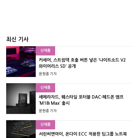
최신 기사
신제품
커세어, 스트림덱 호출 버튼 넣은 ‘나이트소드 V2
와이어리스 SD’ 공개
윤현종 기자
신제품
셰에라자드, 퀘스타일 포터블 DAC·헤드폰 앰프
‘M18i Max’ 출시
윤현종 기자
신제품
서린씨앤아이, 온다이 ECC 적용한 팀그룹 노트북