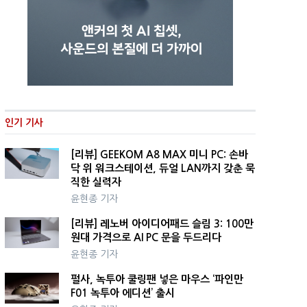
인기 기사
[리뷰] GEEKOM A8 MAX 미니 PC: 손바
닥 위 워크스테이션, 듀얼 LAN까지 갖춘 묵
직한 실력자
윤현종 기자
[리뷰] 레노버 아이디어패드 슬림 3: 100만
원대 가격으로 AI PC 문을 두드리다
윤현종 기자
펄사, 녹투아 쿨링팬 넣은 마우스 ‘파인만
F01 녹투아 에디션’ 출시