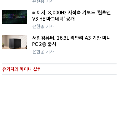
윤현종 기자
레이저, 8,000Hz 자석축 키보드 ‘헌츠맨
V3 HE 마그네틱’ 공개
윤현종 기자
서린컴퓨터, 26.3L 리안리 A3 기반 미니
PC 2종 출시
윤현종 기자
유기자의 차이나 샵#